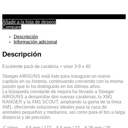
Añadir a la lista de deseos
Compare
Descripción
Información adicional
Descripción
Excelente pack de carabina + visor 3-9 x 40
Stoeger AIRGUNS está listo para inaugurar un nuevo
capítulo en su historia, continuando creciendo con la misma
pasión que lo ha distinguido en los últimos años.
La búsqueda constante de mejora ha llevado a Stoeger
AIRGUNS a desarrollar dos nuevas carabinas, la XM1
RANGER y la XM1 SCOUT, ampliando la gama de la línea
XM1, ofreciendo soluciones ideales para la caza de
animales pequeños y medianos, así como para el tiro a larga
distancia y de precisión.
Calibre
4,5 mm /.177 – 5,5 mm /.22 – 6,35 mm /.25