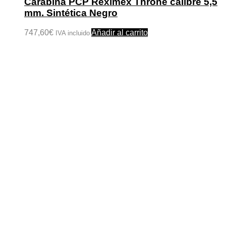
Carabina PCP Reximex Throne calibre 5,5
mm. Sintética Negro
747,60
€
Añadir al carrito
IVA incluido