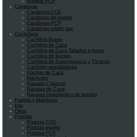
Bullpup PCP
Carabinas
Carabinas CO2
Carabinas de muelle
Carabinas PCP
Carabinas pistón gas
Cuchillería
Cuchillos Bowie
Cuchillos de Caza
Cuchillos de Caza Tallados a mano
Cuchillos de Montey
Cuchillos de Supervivencia y Tácticos
Cuchillos desolladores
Hachas de Caza
Machetes
Navajas Clásicas
Navajas de Caza
Navajas Deportivas y de bolsillo
Fundas y Maletines
Kits
Otros
Pistolas
Pistolas CO2
Pistolas muelle
Pistolas PCP