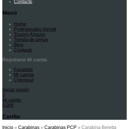
Contacto
Menú
Home
Profesionales Airsoft
Tizonni Airguns
Tienda de armas
Blog
Contacto
Registrarse
Mi cuenta
Favoritos
Mi cuenta
Checkout
Iniciar sesión
0
Mi carrito
0,00
€
Carrito
Inicio
»
Carabinas
»
Carabinas PCP
»
Carabina Beretta