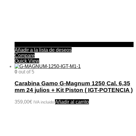
Añadir a la lista de deseos
Compare
Quick View
0
out of 5
Carabina Gamo G-Magnum 1250 Cal. 6,35
mm 24 julios + Kit Piston ( IGT-POTENCIA )
359,00
€
Añadir al carrito
IVA incluido