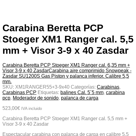
Carabina Beretta PCP
Stoeger XM1 Ranger cal. 5,5
mm + Visor 3-9 x 40 Zasdar
Carabina Beretta PCP Stoeger XM1 Ranger cal. 6,35 mm +
Visor 3-9 x 40 Zasdar
Carabina aire comprimido Snowpeak -
Zasdar SU1200S Gas Piston y palanca inferior. Calibre 5,5
mm.
SKU:
XM1RANGER55+3-9x40
Categorías:
Carabinas
,
Carabinas PCP
Etiquetas:
balines Cal. 5´5 mm
,
carabina
pcp
,
Moderador de sonido
,
palanca de carga
523,00
€
IVA incluido
Carabina Beretta PCP Stoeger XM1 Ranger cal. 5,5 mm +
Visor 3-9 x 40 Zasdar
Espectacular carabina con palanca de carga en calibre 5,5