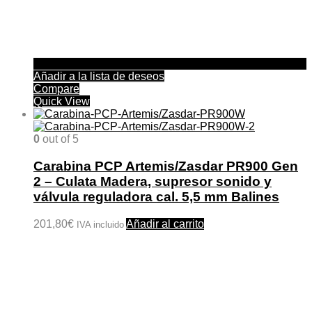
Añadir a la lista de deseos
Compare
Quick View
0
out of 5
Carabina PCP Artemis/Zasdar PR900 Gen
2 – Culata Madera, supresor sonido y
válvula reguladora cal. 5,5 mm Balines
201,80
€
Añadir al carrito
IVA incluido