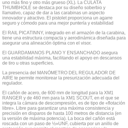
uno más fino y otro más grueso (XL). La CULATA
THUMBHOLE se destaca por su diseño soberbio y
llamativo, capaz de dar a las carabinas un aspecto
innovador y atractivo. El pistolet proporciona un agarre
seguro y cómodo para una mejor puntería y estabilidad
El RAIL PICATINNY, integrado en el armazón de la carabina,
tiene una estructura compacta y aerodinámica diseñada para
asegurar una alineación óptima con el visor.
El GUARDAMANOS PLANO Y ENSANCHADO asegura
una estabilidad máxima, facilitando el apoyo en descansos
de tiro u otras superficies.
La presencia del MANÓMETRO DEL REGULADOR DE
AIRE te permite monitorear la presurización adecuada del
regulador.
El cañón de acero, de 600 mm de longitud para la XM1
RANGER y de 460 mm para la XM1 SCOUT, en el que se
integra la cámara de descompresión, es de tipo de «flotación
libre». Libre para garantizar una máxima consistencia y
precisión en disparos de hasta 100 metros de distancia (en
la versión de máxima potencia). La boca del cañón está
roscada con un paso de ½»UNF, cubierta por un anillo de