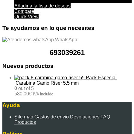
Añadir a la lista de deseos
Compare
Quick View
Te ayudamos en lo que necesites
WhatsApp:
693039261
Nuevos productos
Pack-Especial
,Carabina Gamo Riser 5,5 mm
0
out of 5
580,00
€
IVA incluido
Ayuda
Site map
Gastos de envío
Devoluciones
FAQ
Productos
Política