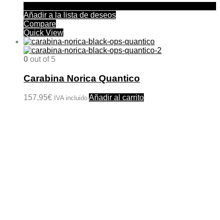
Añadir a la lista de deseos
Compare
Quick View
0
out of 5
Carabina Norica Quantico
157,95
€
Añadir al carrito
IVA incluido