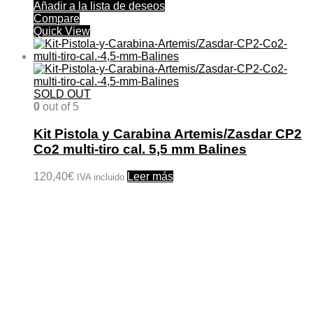
Añadir a la lista de deseos
Compare
Quick View
SOLD OUT
0
out of 5
Kit Pistola y Carabina Artemis/Zasdar CP2
Co2 multi-tiro cal. 5,5 mm Balines
120,40
€
Leer más
IVA incluido