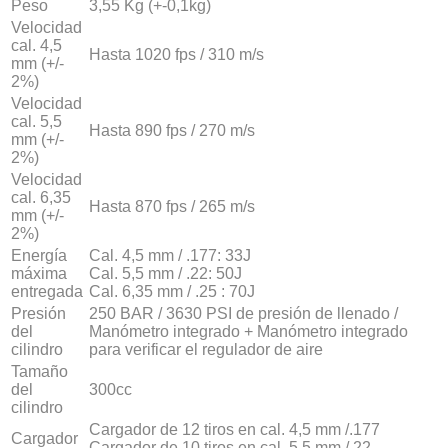
Peso
3,55 Kg (+-0,1kg)
Velocidad
cal. 4,5
Hasta 1020 fps / 310 m/s
mm (+/-
2%)
Velocidad
cal. 5,5
Hasta 890 fps / 270 m/s
mm (+/-
2%)
Velocidad
cal. 6,35
Hasta 870 fps / 265 m/s
mm (+/-
2%)
Energía
Cal. 4,5 mm / .177: 33J
máxima
Cal. 5,5 mm / .22: 50J
entregada
Cal. 6,35 mm / .25 : 70J
Presión
250 BAR / 3630 PSI de presión de llenado /
del
Manómetro integrado + Manómetro integrado
cilindro
para verificar el regulador de aire
Tamaño
del
300cc
cilindro
Cargador de 12 tiros en cal. 4,5 mm /.177
Cargador
Cargador de 10 tiros en cal. 5,5 mm /.22