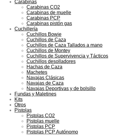
Carabinas
Carabinas CO2
Carabinas de muelle
Carabinas PCP
Carabinas pistón gas
Cuchillería
Cuchillos Bowie
Cuchillos de Caza
Cuchillos de Caza Tallados a mano
Cuchillos de Montey
Cuchillos de Supervivencia y Tácticos
Cuchillos desolladores
Hachas de Caza
Machetes
Navajas Clásicas
Navajas de Caza
Navajas Deportivas y de bolsillo
Fundas y Maletines
Kits
Otros
Pistolas
Pistolas CO2
Pistolas muelle
Pistolas PCP
Pistolas PCP Autónomo