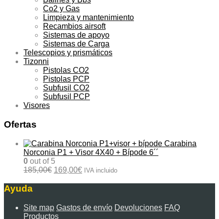
Co2 y Gas
Limpieza y mantenimiento
Recambios airsoft
Sistemas de apoyo
Sistemas de Carga
Telescopios y prismáticos
Tizonni
Pistolas CO2
Pistolas PCP
Subfusil CO2
Subfusil PCP
Visores
Ofertas
Carabina
Norconia P1 + Visor 4X40 + Bípode 6´´
0
out of 5
El
El
185,00
€
169,00
€
IVA incluido
precio
precio
original
actual
Ayuda
era:
es:
185,00€.
169,00€.
Site map
Gastos de envío
Devoluciones
FAQ
Productos