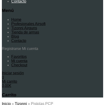
Contacto
Menú
Home
Profesionales Airsoft
Tizonni Airguns
Tienda de armas
Blog
Contacto
Registrarse
Mi cuenta
Favoritos
Mi cuenta
Checkout
Iniciar sesión
0
Mi carrito
0,00
€
Carrito
Inicio
»
Tizonni
»
Pistolas PCP