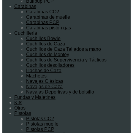
Bullpup PCP
Carabinas
Carabinas CO2
Carabinas de muelle
Carabinas PCP
Carabinas pistón gas
Cuchillería
Cuchillos Bowie
Cuchillos de Caza
Cuchillos de Caza Tallados a mano
Cuchillos de Montey
Cuchillos de Supervivencia y Tácticos
Cuchillos desolladores
Hachas de Caza
Machetes
Navajas Clásicas
Navajas de Caza
Navajas Deportivas y de bolsillo
Fundas y Maletines
Kits
Otros
Pistolas
Pistolas CO2
Pistolas muelle
Pistolas PCP