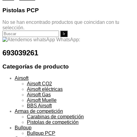
Pistolas PCP
No se han encontrado productos que coincidan con tu
selección.
Buscar:
WhatsApp:
693039261
Categorías de producto
Airsoft
Airsoft CO2
Airsoft eléctricas
Airsoft Gas
Airsoft Muelle
BBS Airsoft
Armas de competición
Carabinas de competición
Pistolas de competición
Bullpup
Bullpup PCP