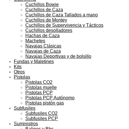
Cuchillos Bowie
Cuchillos de Caza
Cuchillos de Caza Tallados a mano
Cuchillos de Montey
Cuchillos de Supervivencia y Tácticos
Cuchillos desolladores
Hachas de Caza
Machetes
Navajas Clásicas
Navajas de Caza
Navajas Deportivas y de bolsillo
Fundas y Maletines
Kits
Otros
Pistolas
Pistolas CO2
Pistolas muelle
Pistolas PCP
Pistolas PCP Autónomo
Pistolas pistón gas
Subfusiles
Subfusiles CO2
Subfusiles PCP
Suministros
Balines y Bbs