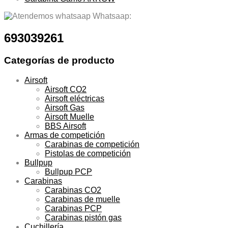
Whatsaap:
693039261
Categorías de producto
Airsoft
Airsoft CO2
Airsoft eléctricas
Airsoft Gas
Airsoft Muelle
BBS Airsoft
Armas de competición
Carabinas de competición
Pistolas de competición
Bullpup
Bullpup PCP
Carabinas
Carabinas CO2
Carabinas de muelle
Carabinas PCP
Carabinas pistón gas
Cuchillería