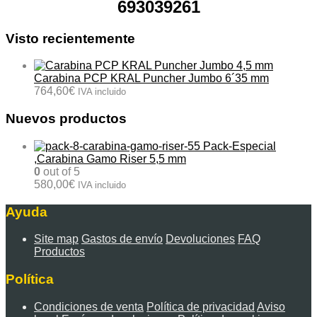
693039261
Visto recientemente
Carabina PCP KRAL Puncher Jumbo 6´35 mm
764,60
€
IVA incluido
Nuevos productos
Pack-Especial
,Carabina Gamo Riser 5,5 mm
0
out of 5
580,00
€
IVA incluido
Ayuda
Site map
Gastos de envío
Devoluciones
FAQ
Productos
Política
Condiciones de venta
Política de privacidad
Aviso