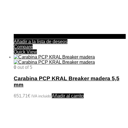
Añadir a la lista de deseos
Compare
Quick View
0
out of 5
Carabina PCP KRAL Breaker madera 5,5
mm
651,71
€
Añadir al carrito
IVA incluido