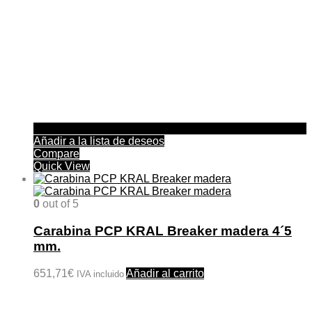
Añadir a la lista de deseos
Compare
Quick View
0
out of 5
Carabina PCP KRAL Breaker madera 4´5
mm.
651,71
€
Añadir al carrito
IVA incluido