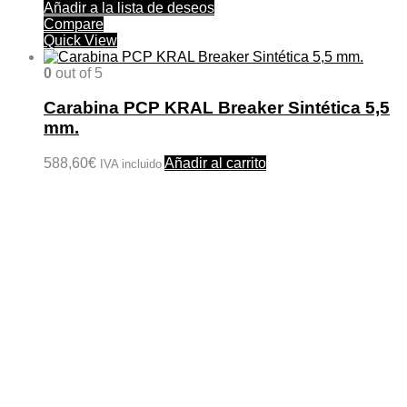
Añadir a la lista de deseos
Compare
Quick View
0
out of 5
Carabina PCP KRAL Breaker Sintética 5,5
mm.
588,60
€
Añadir al carrito
IVA incluido