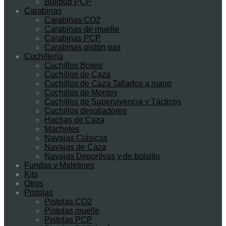
Bullpup PCP
Carabinas
Carabinas CO2
Carabinas de muelle
Carabinas PCP
Carabinas pistón gas
Cuchillería
Cuchillos Bowie
Cuchillos de Caza
Cuchillos de Caza Tallados a mano
Cuchillos de Montey
Cuchillos de Supervivencia y Tácticos
Cuchillos desolladores
Hachas de Caza
Machetes
Navajas Clásicas
Navajas de Caza
Navajas Deportivas y de bolsillo
Fundas y Maletines
Kits
Otros
Pistolas
Pistolas CO2
Pistolas muelle
Pistolas PCP