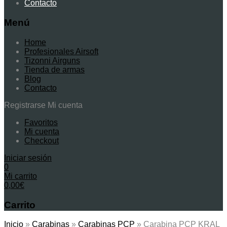
Contacto
Menú
Home
Profesionales Airsoft
Tizonni Airguns
Tienda de armas
Blog
Contacto
Registrarse
Mi cuenta
Favoritos
Mi cuenta
Checkout
Iniciar sesión
0
Mi carrito
0,00
€
Carrito
Inicio
»
Carabinas
»
Carabinas PCP
»
Carabina PCP KRAL