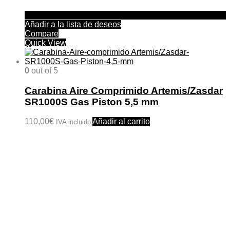
Añadir a la lista de deseos
Compare
Quick View
0
out of 5
Carabina Aire Comprimido Artemis/Zasdar
SR1000S Gas Piston 5,5 mm
110,00
€
Añadir al carrito
IVA incluido