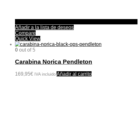
Añadir a la lista de deseos
Compare
Quick View
0
out of 5
Carabina Norica Pendleton
169,95
€
Añadir al carrito
IVA incluido