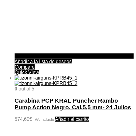
Añadir a la lista de deseos
Compare
Quick View
0
out of 5
Carabina PCP KRAL Puncher Rambo
Pump Action Negro. Cal.5,5 mm- 24 Julios
574,60
€
Añadir al carrito
IVA incluido