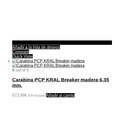
Añadir a la lista de deseos
Compare
Quick View
0
out of 5
Carabina PCP KRAL Breaker madera 6,35
mm.
673,99
€
Añadir al carrito
IVA incluido