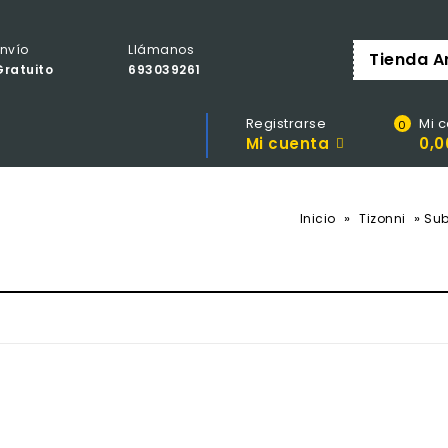
Envío
Llámanos
Tienda 
Gratuito
693039261
Registrarse
Mi c
0
Mi cuenta
0,0
»
»
Inicio
Tizonni
Sub