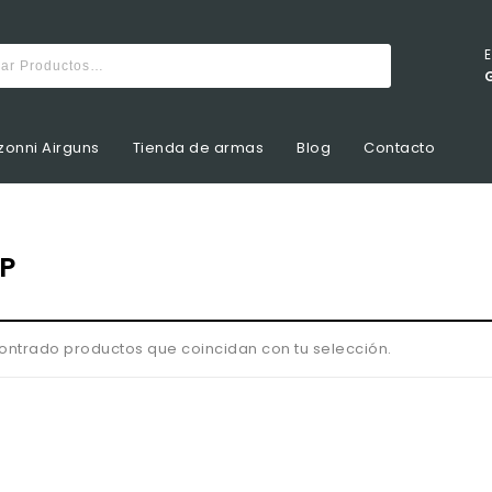
zonni Airguns
Tienda de armas
Blog
Contacto
CP
ontrado productos que coincidan con tu selección.