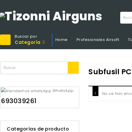
Buscar por
Home
Profesionales Airsoft
Ti
Categoría
Subfusil P
WhatsApp:
No se han enc
693039261
Categorías de producto