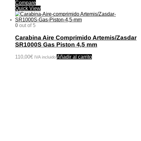
Compare
Quick View
0
out of 5
Carabina Aire Comprimido Artemis/Zasdar
SR1000S Gas Piston 4,5 mm
110,00
€
Añadir al carrito
IVA incluido