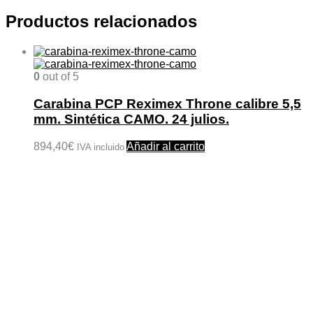
Productos relacionados
0
out of 5
Carabina PCP Reximex Throne calibre 5,5
mm. Sintética CAMO. 24 julios.
894,40
€
Añadir al carrito
IVA incluido