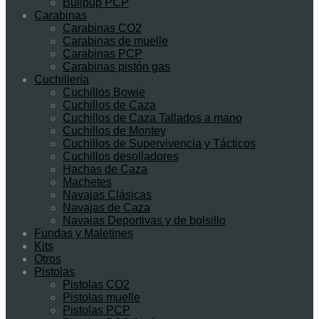
Bullpup PCP
Carabinas
Carabinas CO2
Carabinas de muelle
Carabinas PCP
Carabinas pistón gas
Cuchillería
Cuchillos Bowie
Cuchillos de Caza
Cuchillos de Caza Tallados a mano
Cuchillos de Montey
Cuchillos de Supervivencia y Tácticos
Cuchillos desolladores
Hachas de Caza
Machetes
Navajas Clásicas
Navajas de Caza
Navajas Deportivas y de bolsillo
Fundas y Maletines
Kits
Otros
Pistolas
Pistolas CO2
Pistolas muelle
Pistolas PCP