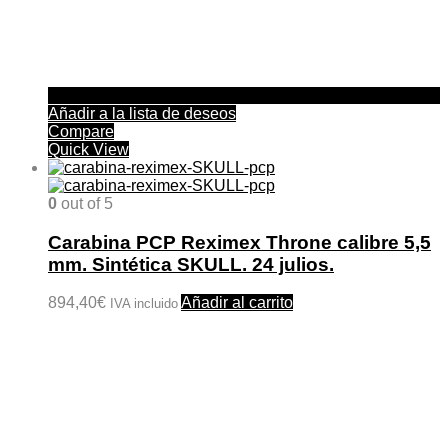
Añadir a la lista de deseos
Compare
Quick View
0
out of 5
Carabina PCP Reximex Throne calibre 5,5
mm. Sintética SKULL. 24 julios.
894,40
€
Añadir al carrito
IVA incluido