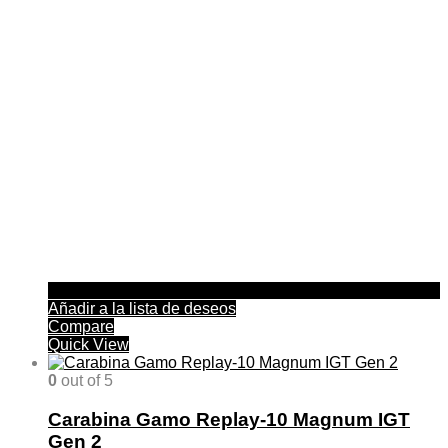
opciones
se
pueden
elegir
en
la
página
de
producto
Añadir a la lista de deseos
Compare
Quick View
0
out of 5
Carabina Gamo Replay-10 Magnum IGT
Gen 2