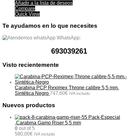
Añadir a la lista de deseos
Compare
Quick View
Te ayudamos en lo que necesites
WhatsApp:
693039261
Visto recientemente
Carabina PCP Reximex Throne calibre 5,5 mm.
Sintética Negro
747,60
€
IVA incluido
Nuevos productos
Pack-Especial
,Carabina Gamo Riser 5,5 mm
0
out of 5
580,00
€
IVA incluido