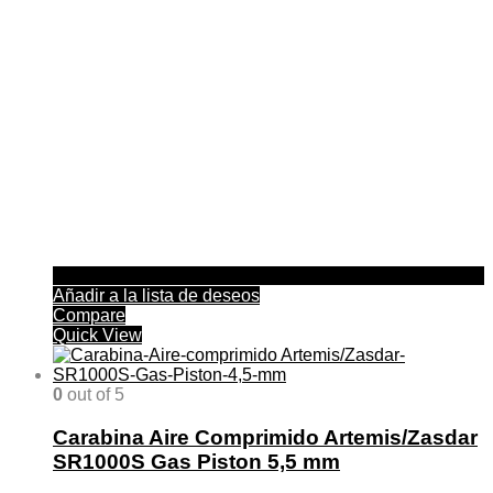
Añadir a la lista de deseos
Compare
Quick View
0
out of 5
Carabina Aire Comprimido Artemis/Zasdar
SR1000S Gas Piston 5,5 mm