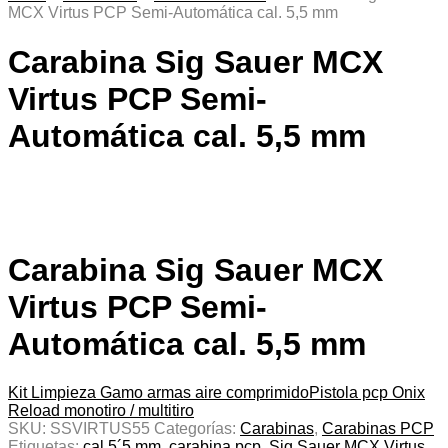
MCX Virtus PCP Semi-Automática cal. 5,5 mm
Carabina Sig Sauer MCX
Virtus PCP Semi-
Automática cal. 5,5 mm
Carabina Sig Sauer MCX
Virtus PCP Semi-
Automática cal. 5,5 mm
Kit Limpieza Gamo armas aire comprimido
Pistola pcp Onix
Reload monotiro / multitiro
SKU:
SSVIRTUS55
Categorías:
Carabinas
,
Carabinas PCP
Etiquetas:
cal.5´5 mm
,
carabina pcp
,
Sig Sauer MCX Virtus