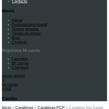
Contacto
Menú
Home
Profesionales Airsoft
Tizonni Airguns
Tienda de armas
Blog
Contacto
Registrarse
Mi cuenta
Favoritos
Mi cuenta
Checkout
Iniciar sesión
0
Mi carrito
0,00
€
Carrito
Inicio
»
Carabinas
»
Carabinas PCP
»
Carabina Sig Sauer