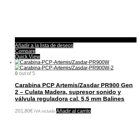
Añadir a la lista de deseos
Compare
Quick View
0
out of 5
Carabina PCP Artemis/Zasdar PR900 Gen
2 – Culata Madera, supresor sonido y
válvula reguladora cal. 5,5 mm Balines
201,80
€
Añadir al carrito
IVA incluido