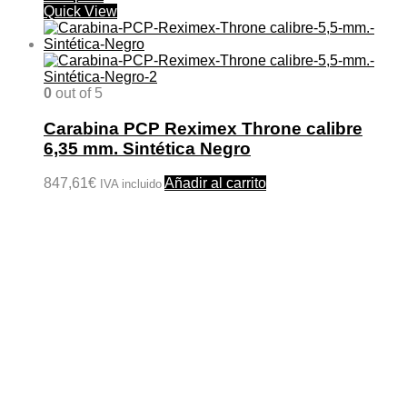
Quick View
0
out of 5
Carabina PCP Reximex Throne calibre
6,35 mm. Sintética Negro
847,61
€
Añadir al carrito
IVA incluido