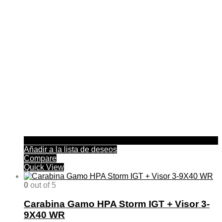
se
pueden
elegir
en
la
página
de
producto
Añadir a la lista de deseos
Compare
Quick View
0
out of 5
Carabina Gamo HPA Storm IGT + Visor 3-
9X40 WR