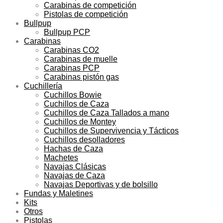
Carabinas de competición
Pistolas de competición
Bullpup
Bullpup PCP
Carabinas
Carabinas CO2
Carabinas de muelle
Carabinas PCP
Carabinas pistón gas
Cuchillería
Cuchillos Bowie
Cuchillos de Caza
Cuchillos de Caza Tallados a mano
Cuchillos de Montey
Cuchillos de Supervivencia y Tácticos
Cuchillos desolladores
Hachas de Caza
Machetes
Navajas Clásicas
Navajas de Caza
Navajas Deportivas y de bolsillo
Fundas y Maletines
Kits
Otros
Pistolas