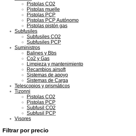
Pistolas CO2
Pistolas muelle
Pistolas PCP
Pistolas PCP Autónomo
Pistolas pistón gas
Subfusiles
Subfusiles CO2
Subfusiles PCP
Suministros
Balines y Bbs
Co2 y Gas
Limpieza y mantenimiento
Recambios airsoft
Sistemas de apoyo
Sistemas de Carga
Telescopios y prismáticos
Tizonni
Pistolas CO2
Pistolas PCP
Subfusil CO2
Subfusil PCP
Visores
Filtrar por precio