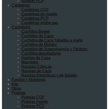
Bullpup PCP
Carabinas
Carabinas CO2
Carabinas de muelle
Carabinas PCP
Carabinas pistón gas
Cuchillería
Cuchillos Bowie
Cuchillos de Caza
Cuchillos de Caza Tallados a mano
Cuchillos de Montey
Cuchillos de Supervivencia y Tácticos
Cuchillos desolladores
Hachas de Caza
Machetes
Navajas Clásicas
Navajas de Caza
Navajas Deportivas y de bolsillo
Fundas y Maletines
Kits
Otros
Pistolas
Pistolas CO2
Pistolas muelle
Pistolas PCP