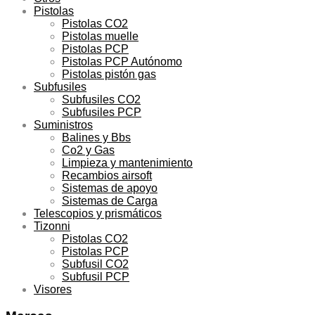
Pistolas
Pistolas CO2
Pistolas muelle
Pistolas PCP
Pistolas PCP Autónomo
Pistolas pistón gas
Subfusiles
Subfusiles CO2
Subfusiles PCP
Suministros
Balines y Bbs
Co2 y Gas
Limpieza y mantenimiento
Recambios airsoft
Sistemas de apoyo
Sistemas de Carga
Telescopios y prismáticos
Tizonni
Pistolas CO2
Pistolas PCP
Subfusil CO2
Subfusil PCP
Visores