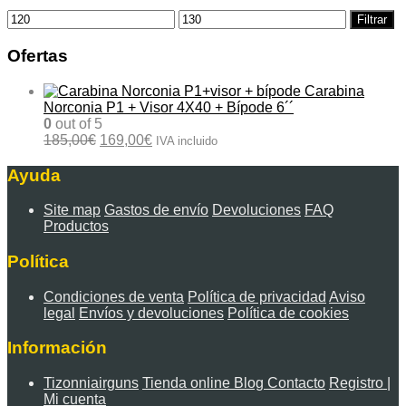
Precio
Precio
Filtrar
mínimo
máximo
Ofertas
Carabina
Norconia P1 + Visor 4X40 + Bípode 6´´
0
out of 5
El
El
185,00
€
169,00
€
IVA incluido
precio
precio
original
actual
Ayuda
era:
es:
185,00€.
169,00€.
Site map
Gastos de envío
Devoluciones
FAQ
Productos
Política
Condiciones de venta
Política de privacidad
Aviso
legal
Envíos y devoluciones
Política de cookies
Información
Tizonniairguns
Tienda online
Blog
Contacto
Registro |
Mi cuenta