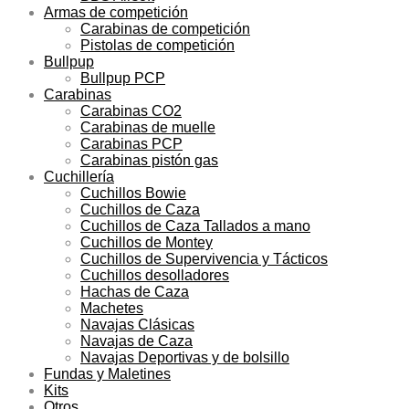
Armas de competición
Carabinas de competición
Pistolas de competición
Bullpup
Bullpup PCP
Carabinas
Carabinas CO2
Carabinas de muelle
Carabinas PCP
Carabinas pistón gas
Cuchillería
Cuchillos Bowie
Cuchillos de Caza
Cuchillos de Caza Tallados a mano
Cuchillos de Montey
Cuchillos de Supervivencia y Tácticos
Cuchillos desolladores
Hachas de Caza
Machetes
Navajas Clásicas
Navajas de Caza
Navajas Deportivas y de bolsillo
Fundas y Maletines
Kits
Otros