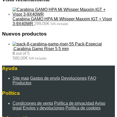
Carabina GAMO HPA Mi Whisper Maxxim IGT + Visor
3-9X40WR
299,00
€
IVA incluido
Nuevos productos
Pack-Especial
,Carabina Gamo Riser 5,5 mm
0
out of 5
580,00
€
IVA incluido
Ayuda
Site map
Gastos de envío
Devoluciones
FAQ
Productos
Política
Condiciones de venta
Política de privacidad
Aviso
legal
Envíos y devoluciones
Política de cookies