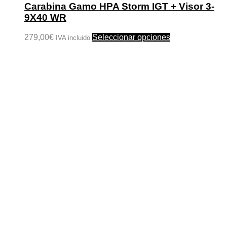
Carabina Gamo HPA Storm IGT + Visor 3-
9X40 WR
Este
279,00
€
Seleccionar opciones
IVA incluido
producto
tiene
múltiples
variantes.
Las
opciones
se
pueden
elegir
en
la
página
de
producto