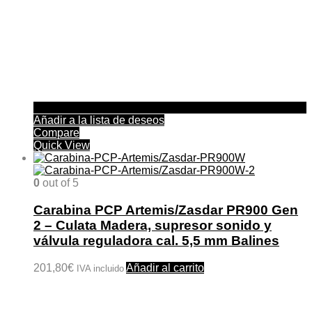
producto
Añadir a la lista de deseos
Compare
Quick View
0
out of 5
Carabina PCP Artemis/Zasdar PR900 Gen
2 – Culata Madera, supresor sonido y
válvula reguladora cal. 5,5 mm Balines
201,80
€
Añadir al carrito
IVA incluido