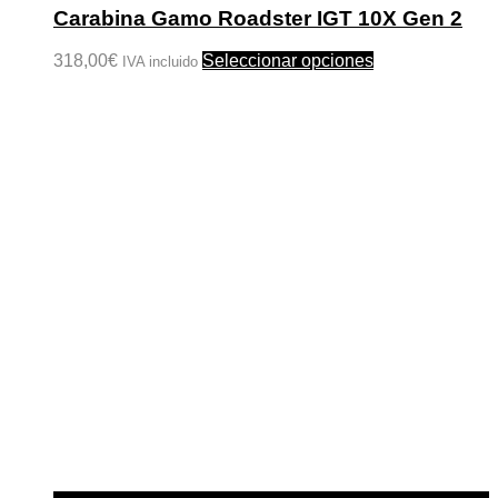
Carabina Gamo Roadster IGT 10X Gen 2
Este
318,00
€
Seleccionar opciones
IVA incluido
producto
tiene
múltiples
variantes.
Las
opciones
se
pueden
elegir
en
la
página
de
producto