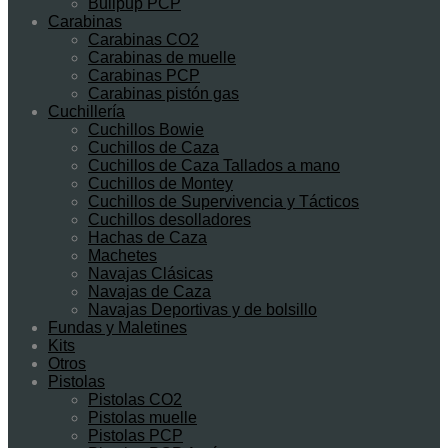
Bullpup PCP
Carabinas
Carabinas CO2
Carabinas de muelle
Carabinas PCP
Carabinas pistón gas
Cuchillería
Cuchillos Bowie
Cuchillos de Caza
Cuchillos de Caza Tallados a mano
Cuchillos de Montey
Cuchillos de Supervivencia y Tácticos
Cuchillos desolladores
Hachas de Caza
Machetes
Navajas Clásicas
Navajas de Caza
Navajas Deportivas y de bolsillo
Fundas y Maletines
Kits
Otros
Pistolas
Pistolas CO2
Pistolas muelle
Pistolas PCP