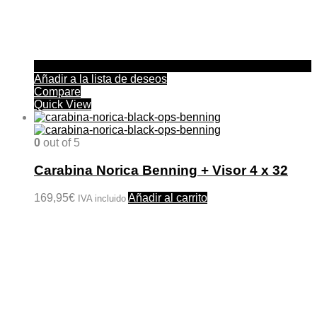
Añadir a la lista de deseos
Compare
Quick View
0
out of 5
Carabina Norica Benning + Visor 4 x 32
169,95
€
Añadir al carrito
IVA incluido