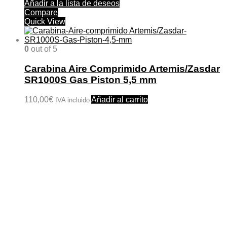
Añadir a la lista de deseos
Compare
Quick View
0
out of 5
Carabina Aire Comprimido Artemis/Zasdar
SR1000S Gas Piston 5,5 mm
110,00
€
Añadir al carrito
IVA incluido