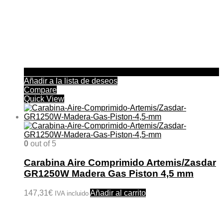
Añadir a la lista de deseos
Compare
Quick View
0
out of 5
Carabina Aire Comprimido Artemis/Zasdar
GR1250W Madera Gas Piston 4,5 mm
147,31
€
Añadir al carrito
IVA incluido