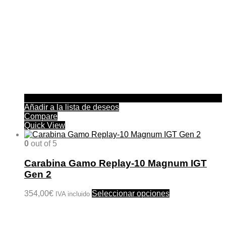
Añadir a la lista de deseos
Compare
Quick View
0
out of 5
Carabina Gamo Replay-10 Magnum IGT
Gen 2
Este
354,00
€
Seleccionar opciones
IVA incluido
producto
tiene
múltiples