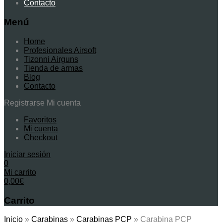
Contacto
Menú
Home
Profesionales Airsoft
Tizonni Airguns
Tienda de armas
Blog
Contacto
Registrarse
Mi cuenta
Favoritos
Mi cuenta
Checkout
Iniciar sesión
0
Mi carrito
0,00
€
Carrito
Inicio
»
Carabinas
»
Carabinas PCP
»
Carabina PCP