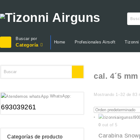
Buscar por
Home
Profesionales Airsoft
Tizonni
Categoría
cal. 4´5 mm
Mostrando 1–32 de 83 r
WhatsApp:
693039261
0
out of 5
Carabina Snowpe
Categorías de producto