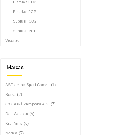
Pistolas CO2
Pistolas PCP
Subfusil CO2
Subfusil PCP
Visores
Marcas
(1)
ASG action Sport Games
(2)
Bersa
(7)
Cz Česká Zbrojovka A.S.
(5)
Dan Wesson
(6)
Kral Arms
(5)
Norica