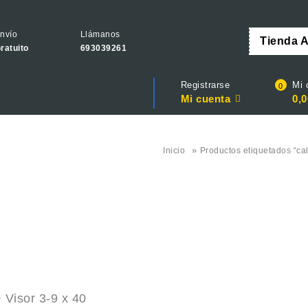
nvío
Llámanos
Tienda 
ratuito
693039261
Registrarse
Mi 
0
Mi cuenta
0,0
»
Inicio
Productos etiquetados “ca
 Visor 3-9 x 40