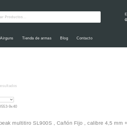
E
G
 Airguns
Tienda de armas
Blog
Contacto
esultados
ak multitiro SL900S , Cañón Fijo , calibre 4,5 mm +