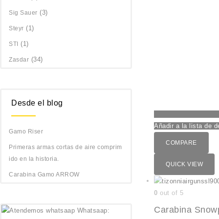
(3)
Sig Sauer
(1)
Steyr
(1)
STI
(34)
Zasdar
Desde el blog
Añadir a la lista de 
Gamo Riser
COMPARE
Primeras armas cortas de aire comprim
ido en la historia.
QUICK VIEW
Carabina Gamo ARROW
0
out of 5
Carabina Snowpe
Whatsaap: