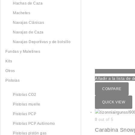
Hachas de Caza
Machetes
Navajas Clásicas
Navajas de Caza
Navajas Deportivas y de bolsillo
Fundas y Maletines
Kits
Otros
Añadir a la lista de 
Pistolas
COMPARE
Pistolas CO2
QUICK VIEW
Pistolas muelle
Pistolas PCP
0
out of 5
Pistolas PCP Autónomo
Carabina Snowpe
Pistolas pistón gas