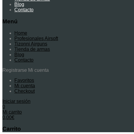
Blog
Contacto
Menú
Home
Profesionales Airsoft
Tizonni Airguns
Tienda de armas
Blog
Contacto
Registrarse
Mi cuenta
Favoritos
Mi cuenta
Checkout
Iniciar sesión
0
Mi carrito
0,00
€
Carrito