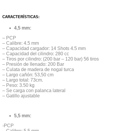
CARACTERÍSTICAS:
4,5 mm:
– PCP
– Calibre: 4.5 mm
– Capacidad cargador: 14 Shots 4.5 mm
– Capacidad del cilindro: 280 cc
– Tiros por cilindro: (200 bar – 120 bar) 56 tiros
– Presión de llenado: 200 Bar
– Culata de madera de nogal turca
– Largo cañón: 53,50 cm
– Largo total: 73cm.
– Peso: 3.50 kg
– Se carga con palanca lateral
– Gatillo ajustable
5,5 mm:
-PCP
– Calibre: 5.5 mm