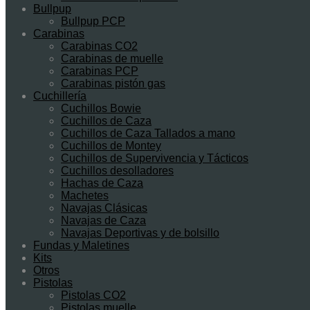
Bullpup
Bullpup PCP
Carabinas
Carabinas CO2
Carabinas de muelle
Carabinas PCP
Carabinas pistón gas
Cuchillería
Cuchillos Bowie
Cuchillos de Caza
Cuchillos de Caza Tallados a mano
Cuchillos de Montey
Cuchillos de Supervivencia y Tácticos
Cuchillos desolladores
Hachas de Caza
Machetes
Navajas Clásicas
Navajas de Caza
Navajas Deportivas y de bolsillo
Fundas y Maletines
Kits
Otros
Pistolas
Pistolas CO2
Pistolas muelle