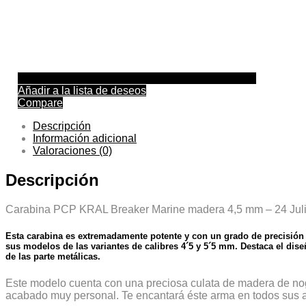
Añadir a la lista de deseos
Compare
Descripción
Información adicional
Valoraciones (0)
Descripción
Carabina PCP KRAL Breaker Marine madera 4,5 mm – 24 Juli
Esta carabina es extremadamente potente y con un grado de precisión y
sus modelos de las variantes de calibres 4´5 y 5´5 mm. Destaca el dis
de las parte metálicas.
Este modelo cuenta con una preciosa culata de madera de nog
acabado muy personal. Te encantará éste arma en todos sus 