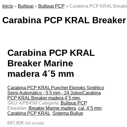
Inicio
»
Bullpup
»
Bullpup PCP
»
Carabina PCP KRAL Breake
Carabina PCP KRAL Breaker
Carabina PCP KRAL
Breaker Marine
madera 4´5 mm
Carabina PCP KRAL Puncher Ekinoks Sintético
Semi-Automático - 5,5 mm - 24 Julios
Carabina
PCP KRAL Breaker madera 4´5 mm.
SKU:
KPB45M
Categoría:
Bullpup PCP
Etiquetas:
Breaker Marine madera
,
cal. 4´5 mm
,
Carabina PCP KRAL
,
Sistema Bullup
687,80
€
IVA incluido