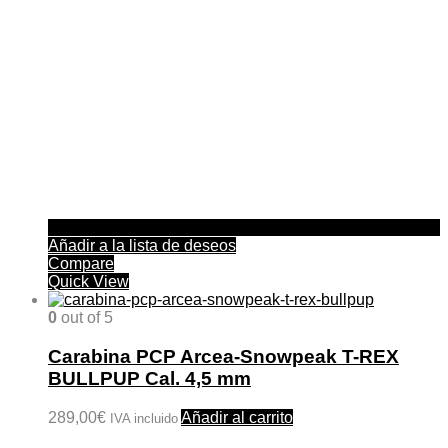
Añadir a la lista de deseos
Compare
Quick View
0
out of 5
Carabina PCP Arcea-Snowpeak T-REX
BULLPUP Cal. 4,5 mm
289,00
€
Añadir al carrito
IVA incluido