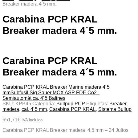
Breaker madera 4´5 mm.
Carabina PCP KRAL
Breaker madera 4´5 mm.
Carabina PCP KRAL
Breaker madera 4´5 mm.
Carabina PCP KRAL Breaker Marine madera 4´5
mm
Subfusil Sig Sauer MCX ASP FDE Co2 -
Semiautomática, 4´5 Balines
SKU:
KPB45
Categoría:
Bullpup PCP
Etiquetas:
Breaker
madera
,
cal. 4´5 mm
,
Carabina PCP KRAL
,
Sistema Bullup
651,71
€
IVA incluido
Carabina PCP KRAL Breaker madera 4,5 mm – 24 Julios