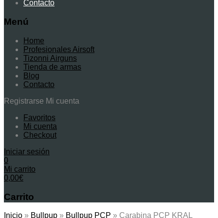
Contacto
Menú
Home
Profesionales Airsoft
Tizonni Airguns
Tienda de armas
Blog
Contacto
Registrarse
Mi cuenta
Favoritos
Mi cuenta
Checkout
Iniciar sesión
0
Mi carrito
0,00
€
Carrito
Inicio
»
Bullpup
»
Bullpup PCP
»
Carabina PCP KRAL