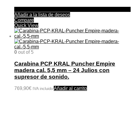
Añadir a la lista de deseos
Compare
Quick View
0
out of 5
Carabina PCP KRAL Puncher Empire
madera cal. 5,5 mm – 24 Julios con
supresor de sonido.
769,90
€
Añadir al carrito
IVA incluido