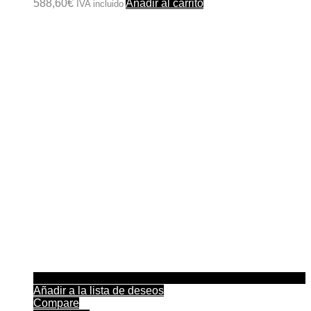
588,60
€
Añadir al carrito
IVA incluido
Añadir a la lista de deseos
Compare