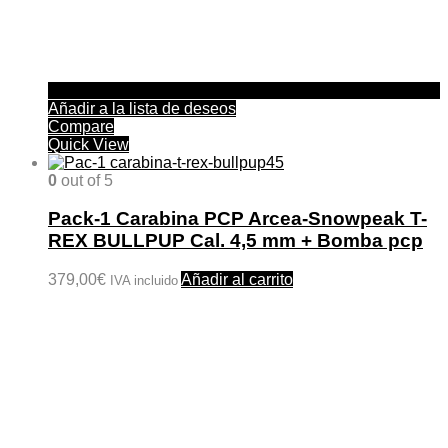
Añadir a la lista de deseos
Compare
Quick View
0
out of 5
Pack-1 Carabina PCP Arcea-Snowpeak T-
REX BULLPUP Cal. 4,5 mm + Bomba pcp
379,00
€
Añadir al carrito
IVA incluido