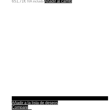
651,71
€
Añadir al carrito
IVA incluido
Añadir a la lista de deseos
Compare