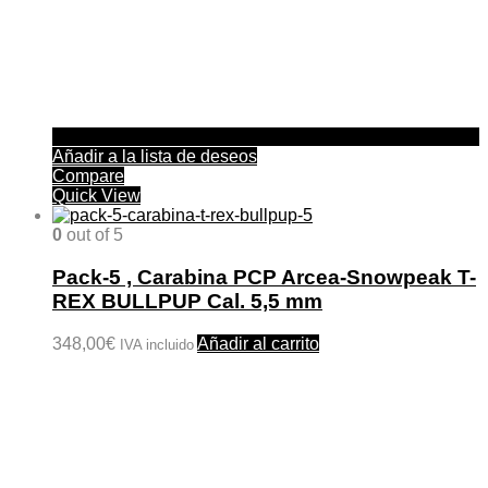
Añadir a la lista de deseos
Compare
Quick View
0
out of 5
Pack-5 , Carabina PCP Arcea-Snowpeak T-
REX BULLPUP Cal. 5,5 mm
348,00
€
Añadir al carrito
IVA incluido