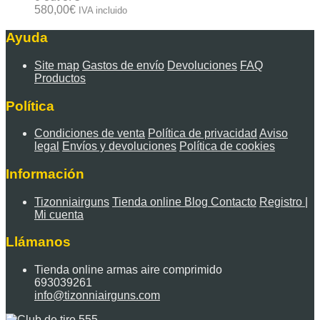
580,00
€
IVA incluido
Ayuda
Site map
Gastos de envío
Devoluciones
FAQ
Productos
Política
Condiciones de venta
Política de privacidad
Aviso
legal
Envíos y devoluciones
Política de cookies
Información
Tizonniairguns
Tienda online
Blog
Contacto
Registro |
Mi cuenta
Llámanos
Tienda online armas aire comprimido
693039261
info@tizonniairguns.com