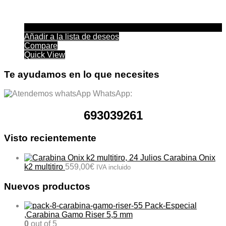
Añadir a la lista de deseos
Compare
Quick View
Te ayudamos en lo que necesites
WhatsApp:
693039261
Visto recientemente
Carabina Onix
k2 multitiro
559,00
€
IVA incluido
Nuevos productos
Pack-Especial
,Carabina Gamo Riser 5,5 mm
0
out of 5