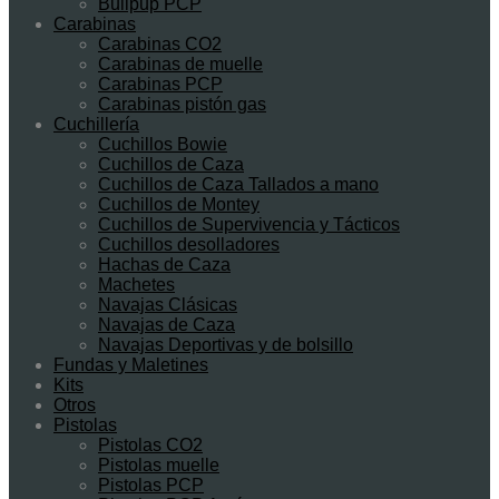
Bullpup PCP
Carabinas
Carabinas CO2
Carabinas de muelle
Carabinas PCP
Carabinas pistón gas
Cuchillería
Cuchillos Bowie
Cuchillos de Caza
Cuchillos de Caza Tallados a mano
Cuchillos de Montey
Cuchillos de Supervivencia y Tácticos
Cuchillos desolladores
Hachas de Caza
Machetes
Navajas Clásicas
Navajas de Caza
Navajas Deportivas y de bolsillo
Fundas y Maletines
Kits
Otros
Pistolas
Pistolas CO2
Pistolas muelle
Pistolas PCP