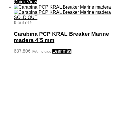
Quick View
SOLD OUT
0
out of 5
Carabina PCP KRAL Breaker Marine
madera 4´5 mm
687,80
€
Leer más
IVA incluido