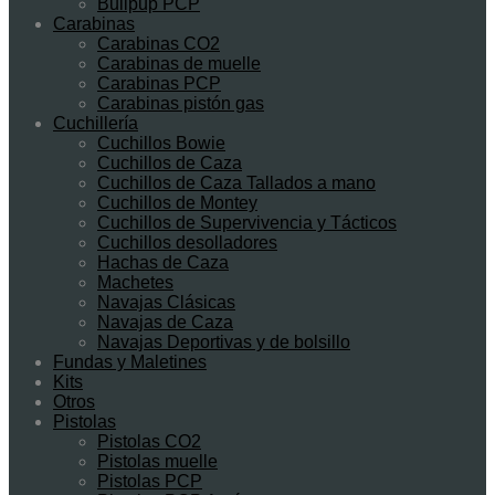
Bullpup PCP
Carabinas
Carabinas CO2
Carabinas de muelle
Carabinas PCP
Carabinas pistón gas
Cuchillería
Cuchillos Bowie
Cuchillos de Caza
Cuchillos de Caza Tallados a mano
Cuchillos de Montey
Cuchillos de Supervivencia y Tácticos
Cuchillos desolladores
Hachas de Caza
Machetes
Navajas Clásicas
Navajas de Caza
Navajas Deportivas y de bolsillo
Fundas y Maletines
Kits
Otros
Pistolas
Pistolas CO2
Pistolas muelle
Pistolas PCP