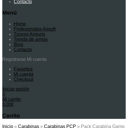
Contacto
Menú
Home
Profesionales Airsoft
Tizonni Airguns
Tienda de armas
Blog
Contacto
Registrarse
Mi cuenta
Favoritos
Mi cuenta
Checkout
Iniciar sesión
0
Mi carrito
0,00
€
Carrito
Inicio
»
Carabinas
»
Carabinas PCP
»
Pack Carabina Gamo