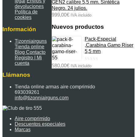
legal
Envíos y
GEN2 calibre 5,5 mm. Sintética
devoluciones
Negro. 24 julios.
Política de
999,00
€
IVA incluido
cookies
Nuevos productos
Información
Pack-Especial
Tizonniairguns
,Carabina Gamo Riser
Tienda online
5,5 mm
Blog
Contacto
Registro | Mi
cuenta
0
580,00
€
IVA incluido
out
Llámanos
of
5
Tienda online armas aire comprimido
693039261
info@tizonniairguns.com
Aire comprimido
Descuentos especiales
Marcas