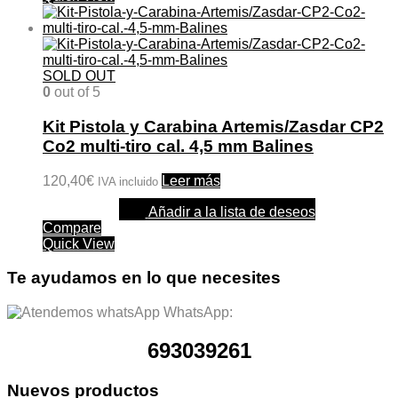
Las
opciones
se
pueden
SOLD OUT
elegir
0
out of 5
en
la
página
Kit Pistola y Carabina Artemis/Zasdar CP2
de
Co2 multi-tiro cal. 4,5 mm Balines
producto
120,40
€
Leer más
IVA incluido
Añadir a la lista de deseos
Compare
Quick View
Te ayudamos en lo que necesites
WhatsApp:
693039261
Nuevos productos