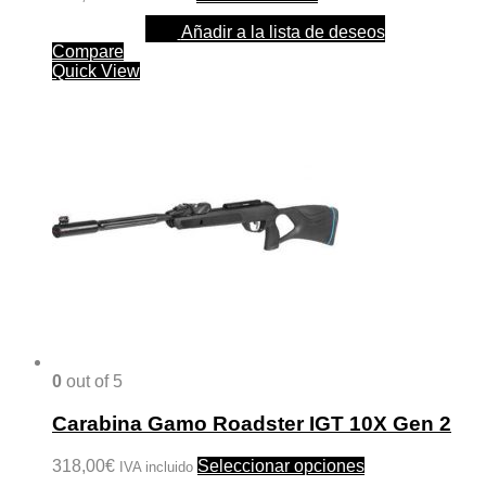
Añadir a la lista de deseos
Compare
Quick View
0
out of 5
Carabina Gamo Roadster IGT 10X Gen 2
Este
318,00
€
Seleccionar opciones
IVA incluido
producto