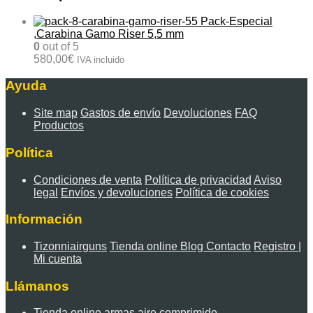
Pack-Especial
,Carabina Gamo Riser 5,5 mm
0
out of 5
580,00
€
IVA incluido
Ayuda
Site map
Gastos de envío
Devoluciones
FAQ
Productos
Política
Condiciones de venta
Política de privacidad
Aviso
legal
Envíos y devoluciones
Política de cookies
Información
Tizonniairguns
Tienda online
Blog
Contacto
Registro |
Mi cuenta
Llámanos
Tienda online armas aire comprimido