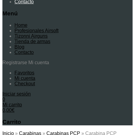
Contacto
Menú
Home
Profesionales Airsoft
Tizonni Airguns
Tienda de armas
Blog
Contacto
Registrarse
Mi cuenta
Favoritos
Mi cuenta
Checkout
Iniciar sesión
0
Mi carrito
0,00
€
Carrito
Inicio
»
Carabinas
»
Carabinas PCP
»
Carabina PCP