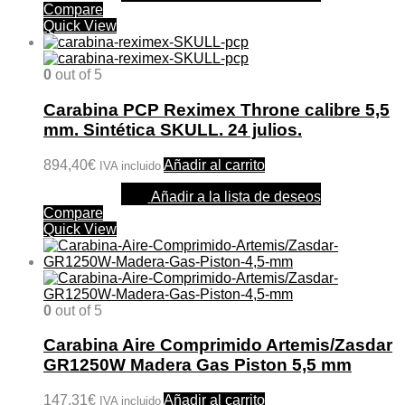
Compare
Quick View
0
out of 5
Carabina PCP Reximex Throne calibre 5,5
mm. Sintética SKULL. 24 julios.
894,40
€
Añadir al carrito
IVA incluido
Añadir a la lista de deseos
Compare
Quick View
0
out of 5
Carabina Aire Comprimido Artemis/Zasdar
GR1250W Madera Gas Piston 5,5 mm
147,31
€
Añadir al carrito
IVA incluido