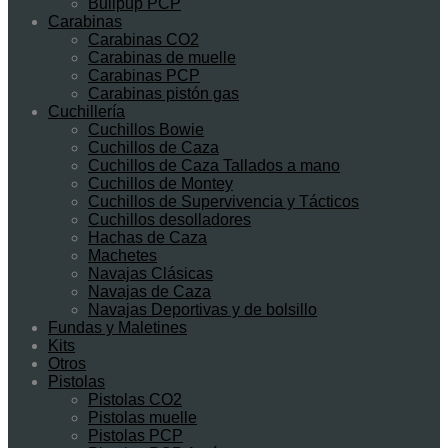
Bullpup PCP
Carabinas
Carabinas CO2
Carabinas de muelle
Carabinas PCP
Carabinas pistón gas
Cuchillería
Cuchillos Bowie
Cuchillos de Caza
Cuchillos de Caza Tallados a mano
Cuchillos de Montey
Cuchillos de Supervivencia y Tácticos
Cuchillos desolladores
Hachas de Caza
Machetes
Navajas Clásicas
Navajas de Caza
Navajas Deportivas y de bolsillo
Fundas y Maletines
Kits
Otros
Pistolas
Pistolas CO2
Pistolas muelle
Pistolas PCP