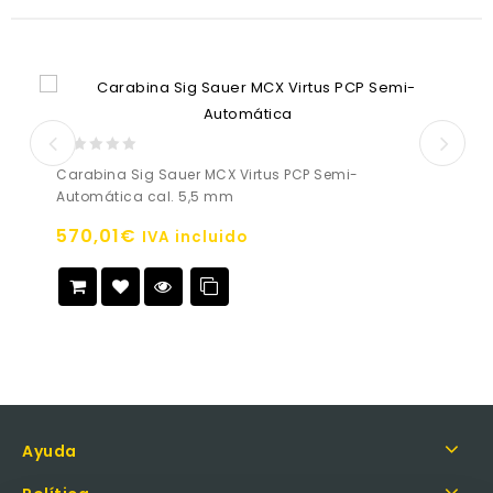
0
Carabina Sig Sauer MCX Virtus PCP Semi-
out
Automática cal. 5,5 mm
of
5
570,01
€
IVA incluido
Añadir a
la lista de deseos
Ayuda