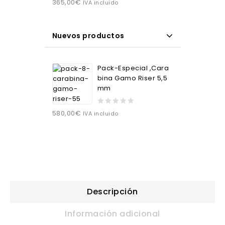
365,00
€
IVA incluido
Nuevos productos
Pack-Especial ,Cara
bina Gamo Riser 5,5
mm
0
580,00
€
IVA incluido
out
of
5
Descripción
Información adicional