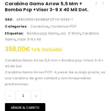
Carabina Gamo Arrow 5,5 Mm +
Carabina Gamo Arrow 4,5 mm + Bomba pcp
Bomba Pcp +Visor 3-9 X 40 Mil Dot.
Visor Zasdar 3-9X40 mm. Ret. Mildot no
+Visor 3-9 x 40 Mil Dot.
iluminada con anillas 11mm
SKU:
ARROW55+BOMBAPCP+3-9X40-1
Categorías:
Carabinas
,
Carabinas PCP
Etiquetas:
Bomba pcp Gamo
,
cal. 5´5mm
,
Carabina
Gamo
,
Visor 3-9 x 40
358,00
€
IVA incluido
Carabina Gamo Arrow 5,5 mm + Bomba pcp +Visor 3-9 x
40 Mil Dot.
Carabina Gamo Arrow PCP! A pesar de su bajo precio, es
una carabina de gran calidad y con inmejorables
prestaciones.
AÑADIR AL CARRITO