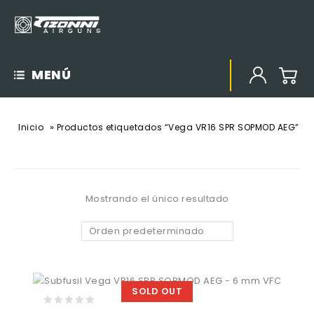
MENÚ
»
Inicio
Productos etiquetados “Vega VR16 SPR SOPMOD AEG”
Mostrando el único resultado
Orden predeterminado
SOLD OUT
0