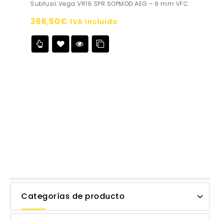
Subfusil Vega VR16 SPR SOPMOD AEG – 6 mm VFC
out
of
368,50
€
IVA incluido
5
Añadir a
la lista de deseos
Categorías de producto