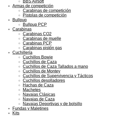
BBS Airsoft
Armas de competición
Carabinas de competición
Pistolas de competición
Bullpup
Bullpup PCP
Carabinas
Carabinas CO2
Carabinas de muelle
Carabinas PCP
Carabinas pistón gas
Cuchillería
Cuchillos Bowie
Cuchillos de Caza
Cuchillos de Caza Tallados a mano
Cuchillos de Montey
Cuchillos de Supervivencia y Tácticos
Cuchillos desolladores
Hachas de Caza
Machetes
Navajas Clásicas
Navajas de Caza
Navajas Deportivas y de bolsillo
Fundas y Maletines
Kits