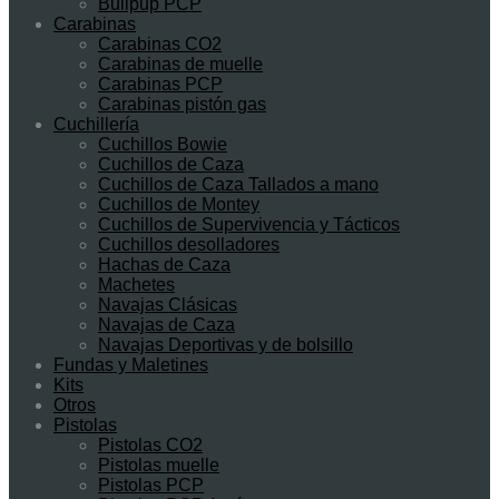
Bullpup PCP
Carabinas
Carabinas CO2
Carabinas de muelle
Carabinas PCP
Carabinas pistón gas
Cuchillería
Cuchillos Bowie
Cuchillos de Caza
Cuchillos de Caza Tallados a mano
Cuchillos de Montey
Cuchillos de Supervivencia y Tácticos
Cuchillos desolladores
Hachas de Caza
Machetes
Navajas Clásicas
Navajas de Caza
Navajas Deportivas y de bolsillo
Fundas y Maletines
Kits
Otros
Pistolas
Pistolas CO2
Pistolas muelle
Pistolas PCP