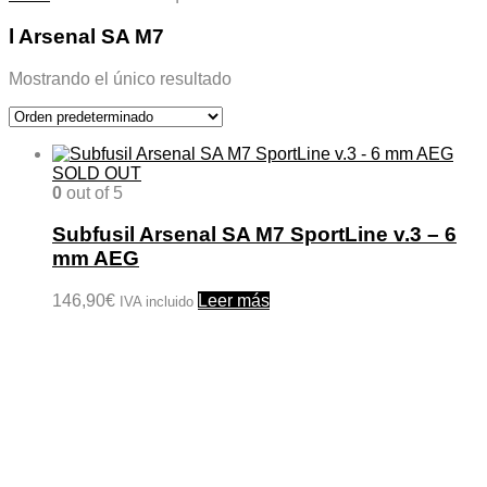
l Arsenal SA M7
Mostrando el único resultado
SOLD OUT
0
out of 5
Subfusil Arsenal SA M7 SportLine v.3 – 6
mm AEG
146,90
€
Leer más
IVA incluido