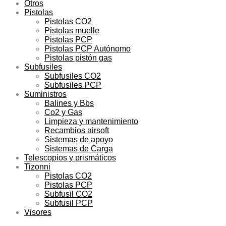
Otros
Pistolas
Pistolas CO2
Pistolas muelle
Pistolas PCP
Pistolas PCP Autónomo
Pistolas pistón gas
Subfusiles
Subfusiles CO2
Subfusiles PCP
Suministros
Balines y Bbs
Co2 y Gas
Limpieza y mantenimiento
Recambios airsoft
Sistemas de apoyo
Sistemas de Carga
Telescopios y prismáticos
Tizonni
Pistolas CO2
Pistolas PCP
Subfusil CO2
Subfusil PCP
Visores