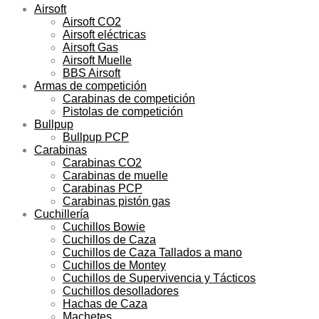
Airsoft
Airsoft CO2
Airsoft eléctricas
Airsoft Gas
Airsoft Muelle
BBS Airsoft
Armas de competición
Carabinas de competición
Pistolas de competición
Bullpup
Bullpup PCP
Carabinas
Carabinas CO2
Carabinas de muelle
Carabinas PCP
Carabinas pistón gas
Cuchillería
Cuchillos Bowie
Cuchillos de Caza
Cuchillos de Caza Tallados a mano
Cuchillos de Montey
Cuchillos de Supervivencia y Tácticos
Cuchillos desolladores
Hachas de Caza
Machetes