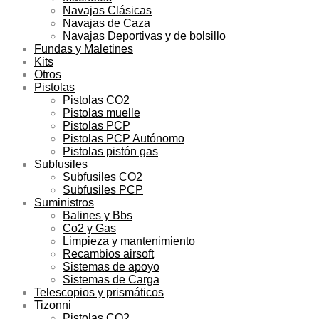
Navajas Clásicas
Navajas de Caza
Navajas Deportivas y de bolsillo
Fundas y Maletines
Kits
Otros
Pistolas
Pistolas CO2
Pistolas muelle
Pistolas PCP
Pistolas PCP Autónomo
Pistolas pistón gas
Subfusiles
Subfusiles CO2
Subfusiles PCP
Suministros
Balines y Bbs
Co2 y Gas
Limpieza y mantenimiento
Recambios airsoft
Sistemas de apoyo
Sistemas de Carga
Telescopios y prismáticos
Tizonni
Pistolas CO2