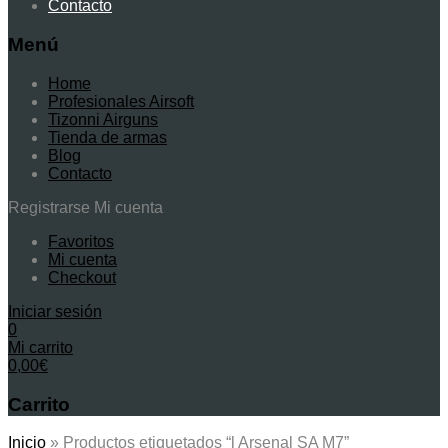
Contacto
Menú
Home
Profesionales Airsoft
Tizonni Airguns
Tienda de armas
Blog
Contacto
Registrarse
Mi cuenta
Favoritos
Mi cuenta
Checkout
Iniciar sesión
0
Mi carrito
0,00
€
Carrito
Inicio
»
Productos etiquetados “l Arsenal SA M7”