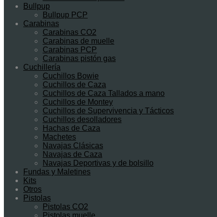
Bullpup
Bullpup PCP
Carabinas
Carabinas CO2
Carabinas de muelle
Carabinas PCP
Carabinas pistón gas
Cuchillería
Cuchillos Bowie
Cuchillos de Caza
Cuchillos de Caza Tallados a mano
Cuchillos de Montey
Cuchillos de Supervivencia y Tácticos
Cuchillos desolladores
Hachas de Caza
Machetes
Navajas Clásicas
Navajas de Caza
Navajas Deportivas y de bolsillo
Fundas y Maletines
Kits
Otros
Pistolas
Pistolas CO2
Pistolas muelle