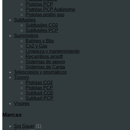
Pistolas PCP
Pistolas PCP Autónomo
Pistolas pistón gas
Subfusiles
Subfusiles CO2
Subfusiles PCP
Suministros
Balines y Bbs
Co2 y Gas
Limpieza y mantenimiento
Recambios airsoft
Sistemas de apoyo
Sistemas de Carga
Telescopios y prismáticos
Tizonni
Pistolas CO2
Pistolas PCP
Subfusil CO2
Subfusil PCP
Visores
Marcas
Sig Sauer
(1)