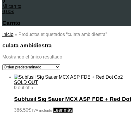
0
Mi carrito
0,00
€
Carrito
Inicio
»
Productos etiquetados “culata ambidiestra”
culata ambidiestra
Mostrando el único resultado
SOLD OUT
0
out of 5
Subfusil Sig Sauer MCX ASP FDE + Red Do
386,50
€
Leer más
IVA incluido