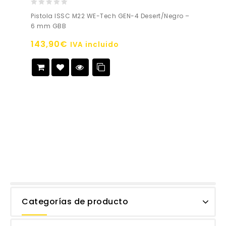
0
Pistola ISSC M22 WE-Tech GEN-4 Desert/Negro –
out
6 mm GBB
of
5
143,90
€
IVA incluido
Añadir a
la lista de deseos
Categorías de producto