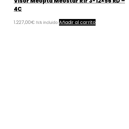
Visor Meopta Meostar R1r 3-12×56 RD –
4C
1.227,00
€
Añadir al carrito
IVA incluido