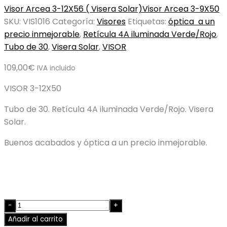
Visor Arcea 3-12X56 ( Visera Solar)
Visor Arcea 3-9X50
SKU:
VIS1016
Categoría:
Visores
Etiquetas:
óptica a un
precio inmejorable
,
Retícula 4A iluminada Verde/Rojo
,
Tubo de 30
,
Visera Solar
,
VISOR
109,00
€
IVA incluido
VISOR 3-12X50
Tubo de 30. Retícula 4A iluminada Verde/Rojo. Visera
Solar.
Buenos acabados y óptica a un precio inmejorable.
Quantity
Añadir al carrito