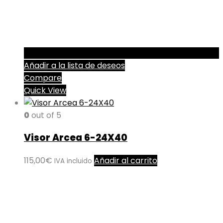
Añadir a la lista de deseos
Compare
Quick View
0
out of 5
Visor Arcea 6-24X40
115,00
€
Añadir al carrito
IVA incluido