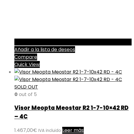
Añadir a la lista de deseos
Compare
Quick View
SOLD OUT
0
out of 5
Visor Meopta Meostar R2 1-7-10×42 RD
– 4C
1.467,00
€
Leer más
IVA incluido