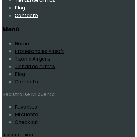
Tienda de armas
Blog
Contacto
Menú
Home
Profesionales Airsoft
Tizonni Airguns
Tienda de armas
Blog
Contacto
Registrarse
Mi cuenta
Favoritos
Mi cuenta
Checkout
Iniciar sesión