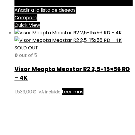
Añadir a la lista de deseos
Compare
Quick View
SOLD OUT
0
out of 5
Visor Meopta Meostar R2 2,5-15×56 RD
– 4K
1.539,00
€
Leer más
IVA incluido