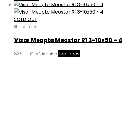
SOLD OUT
0
out of 5
Visor Meopta Meostar R1 3-10×50 – 4
836,00
€
Leer más
IVA incluido