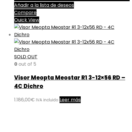
Añadir a la lista de deseos
Compare
Quick View
SOLD OUT
0
out of 5
Visor Meopta Meostar R1 3-12×56 RD –
4C Dichro
1.186,00
€
Leer más
IVA incluido