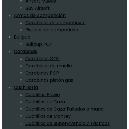
Airsoft Muelle
BBS Airsoft
Armas de competición
Carabinas de competición
Pistolas de competición
Bullpup
Bullpup PCP
Carabinas
Carabinas CO2
Carabinas de muelle
Carabinas PCP
Carabinas pistón gas
Cuchillería
Cuchillos Bowie
Cuchillos de Caza
Cuchillos de Caza Tallados a mano
Cuchillos de Montey
Cuchillos de Supervivencia y Tácticos