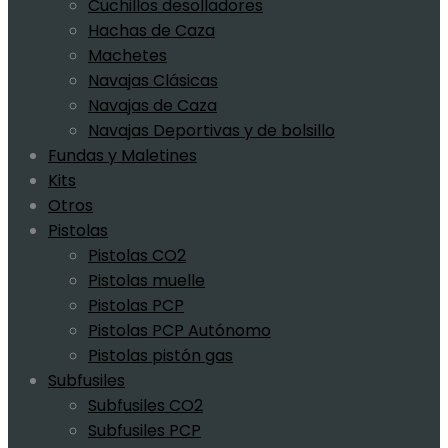
Cuchillos desolladores
Hachas de Caza
Machetes
Navajas Clásicas
Navajas de Caza
Navajas Deportivas y de bolsillo
Fundas y Maletines
Kits
Otros
Pistolas
Pistolas CO2
Pistolas muelle
Pistolas PCP
Pistolas PCP Autónomo
Pistolas pistón gas
Subfusiles
Subfusiles CO2
Subfusiles PCP