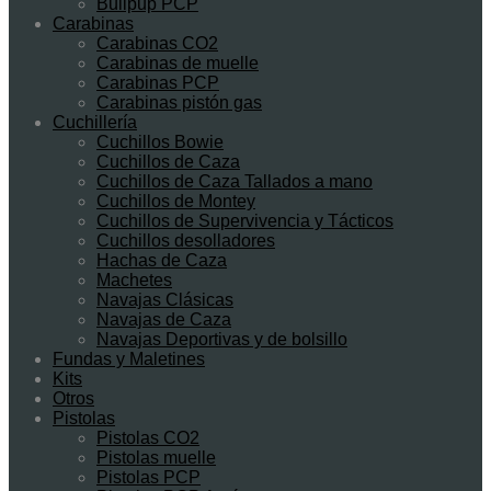
Bullpup PCP
Carabinas
Carabinas CO2
Carabinas de muelle
Carabinas PCP
Carabinas pistón gas
Cuchillería
Cuchillos Bowie
Cuchillos de Caza
Cuchillos de Caza Tallados a mano
Cuchillos de Montey
Cuchillos de Supervivencia y Tácticos
Cuchillos desolladores
Hachas de Caza
Machetes
Navajas Clásicas
Navajas de Caza
Navajas Deportivas y de bolsillo
Fundas y Maletines
Kits
Otros
Pistolas
Pistolas CO2
Pistolas muelle
Pistolas PCP