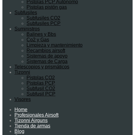
Pistolas PCP Autónomo
Pistolas pistón gas
Subfusiles
Subfusiles CO2
Subfusiles PCP
Suministros
Balines y Bbs
Co2 y Gas
Limpieza y mantenimiento
Recambios airsoft
Sistemas de apoyo
Sistemas de Carga
Telescopios y prismáticos
Tizonni
Pistolas CO2
Pistolas PCP
Subfusil CO2
Subfusil PCP
Visores
Skip
Home
to
Profesionales Airsoft
content
Tizonni Airguns
Tienda de armas
Blog