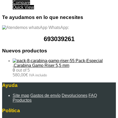
Compare
Quick View
Te ayudamos en lo que necesites
WhatsApp:
693039261
Nuevos productos
Pack-Especial
,Carabina Gamo Riser 5,5 mm
0
out of 5
580,00
€
IVA incluido
Ayuda
Site map
Gastos de envío
Devoluciones
FAQ
Productos
Política