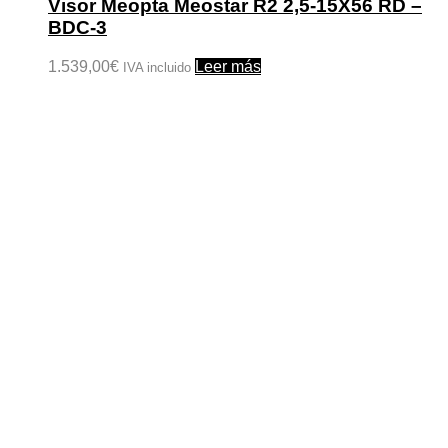
Visor Meopta Meostar R2 2,5-15X56 RD –
BDC-3
1.539,00
€
Leer más
IVA incluido