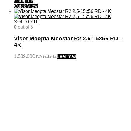
Compare
Quick View
SOLD OUT
0
out of 5
Visor Meopta Meostar R2 2,5-15×56 RD –
4K
1.539,00
€
Leer más
IVA incluido