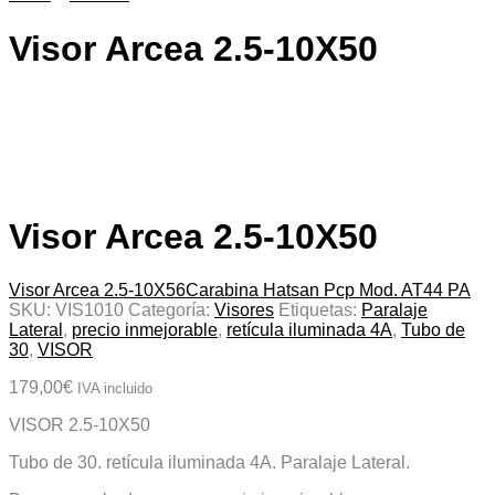
Visor Arcea 2.5-10X50
Visor Arcea 2.5-10X50
Visor Arcea 2.5-10X56
Carabina Hatsan Pcp Mod. AT44 PA
SKU:
VIS1010
Categoría:
Visores
Etiquetas:
Paralaje
Lateral
,
precio inmejorable
,
retícula iluminada 4A
,
Tubo de
30
,
VISOR
179,00
€
IVA incluido
VISOR 2.5-10X50
Tubo de 30. retícula iluminada 4A. Paralaje Lateral.