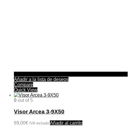
Añadir a la lista de deseos
Compare
Quick View
0
out of 5
Visor Arcea 3-9X50
69,00
€
Añadir al carrito
IVA incluido