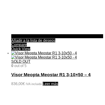
Añadir a la lista de deseos
Compare
Quick View
SOLD OUT
0
out of 5
Visor Meopta Meostar R1 3-10×50 – 4
836,00
€
Leer más
IVA incluido