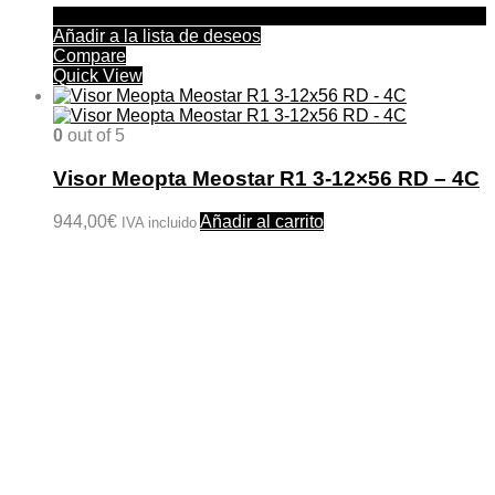
Añadir a la lista de deseos
Compare
Quick View
0
out of 5
Visor Meopta Meostar R1 3-12×56 RD – 4C
944,00
€
Añadir al carrito
IVA incluido