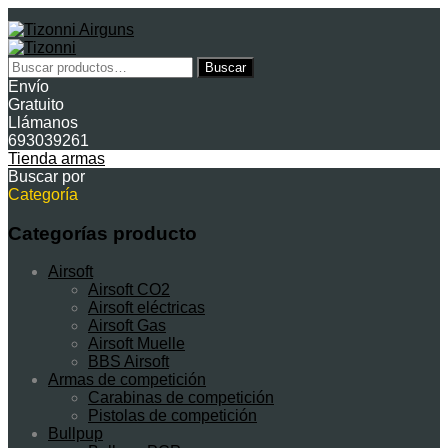
Buscar
Buscar
por:
Envío
Gratuito
Llámanos
693039261
Tienda armas
Buscar por
Categoría
Categorías producto
Airsoft
Airsoft CO2
Airsoft eléctricas
Airsoft Gas
Airsoft Muelle
BBS Airsoft
Armas de competición
Carabinas de competición
Pistolas de competición
Bullpup