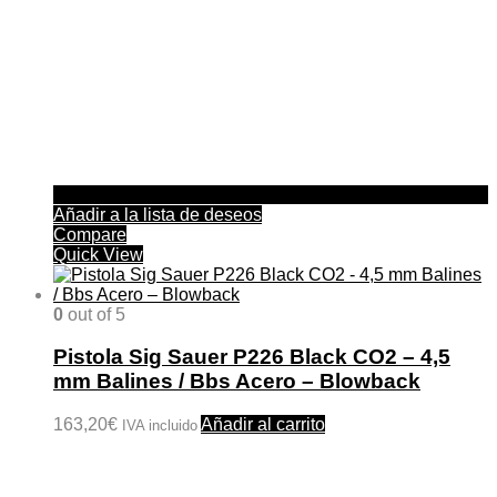
Añadir a la lista de deseos
Compare
Quick View
0
out of 5
Pistola Sig Sauer P226 Black CO2 – 4,5
mm Balines / Bbs Acero – Blowback
163,20
€
Añadir al carrito
IVA incluido