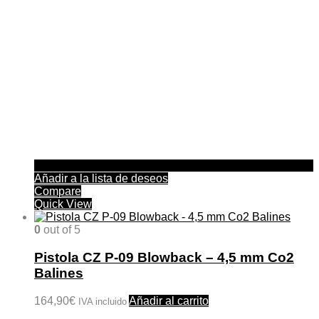
Añadir a la lista de deseos
Compare
Quick View
0
out of 5
Pistola CZ P-09 Blowback – 4,5 mm Co2
Balines
164,90
€
Añadir al carrito
IVA incluido