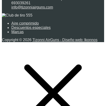
693039261
info@tizonniairguns.com
Aire comprimido
Descuentos especiales
Marcas
Copyright © 2026
Tizonni AirGuns - Diseño web: Ikonnos