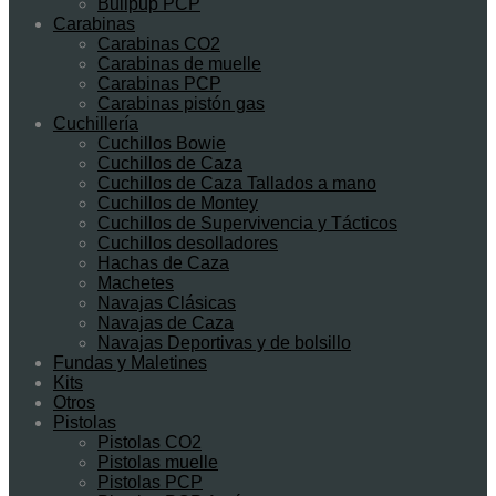
Bullpup PCP
Carabinas
Carabinas CO2
Carabinas de muelle
Carabinas PCP
Carabinas pistón gas
Cuchillería
Cuchillos Bowie
Cuchillos de Caza
Cuchillos de Caza Tallados a mano
Cuchillos de Montey
Cuchillos de Supervivencia y Tácticos
Cuchillos desolladores
Hachas de Caza
Machetes
Navajas Clásicas
Navajas de Caza
Navajas Deportivas y de bolsillo
Fundas y Maletines
Kits
Otros
Pistolas
Pistolas CO2
Pistolas muelle
Pistolas PCP