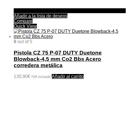
Añadir a la lista de deseos
Compare
Quick View
0
out of 5
Pistola CZ 75 P-07 DUTY Duetone
Blowback-4,5 mm Co2 Bbs Acero
corredera metálica
130,90
€
Añadir al carrito
IVA incluido