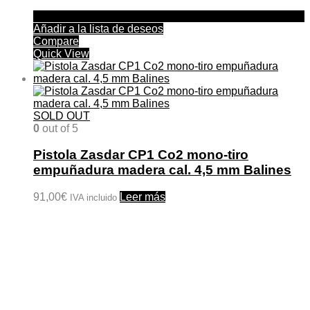
Añadir a la lista de deseos
Compare
Quick View
SOLD OUT
0
out of 5
Pistola Zasdar CP1 Co2 mono-tiro
empuñadura madera cal. 4,5 mm Balines
91,00
€
Leer más
IVA incluido