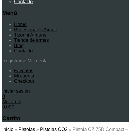
Contacto
Menú
Home
Profesionales Airsoft
Tizonni Airguns
Tienda de armas
Blog
Contacto
Registrarse
Mi cuenta
Favoritos
Mi cuenta
Checkout
Iniciar sesión
0
Mi carrito
0,00
€
Carrito
Inicio
»
Pistolas
»
Pistolas CO2
»
Pistola CZ 75D Compact –