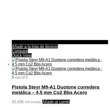
Añadir a la lista de deseos
Compare
Quick View
0
out of 5
Pistola Steyr M9-A1 Duotone corredera
metálica – 4,5 mm Co2 Bbs Acero
92,40
€
Añadir al carrito
IVA incluido