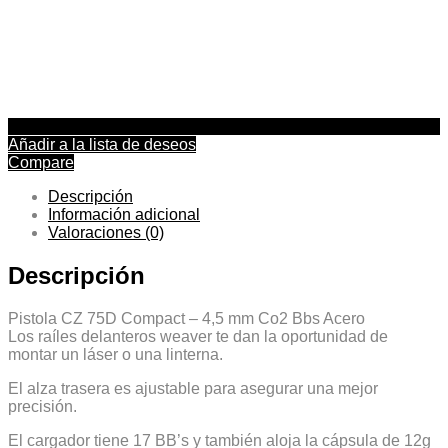
Añadir a la lista de deseos
Compare
Descripción
Información adicional
Valoraciones (0)
Descripción
Pistola CZ 75D Compact – 4,5 mm Co2 Bbs Acero
Los raíles delanteros weaver te dan la oportunidad de
montar un láser o una linterna.
El alza trasera es ajustable para asegurar una mejor
precisión.
El cargador tiene 17 BB’s y también aloja la cápsula de 12g