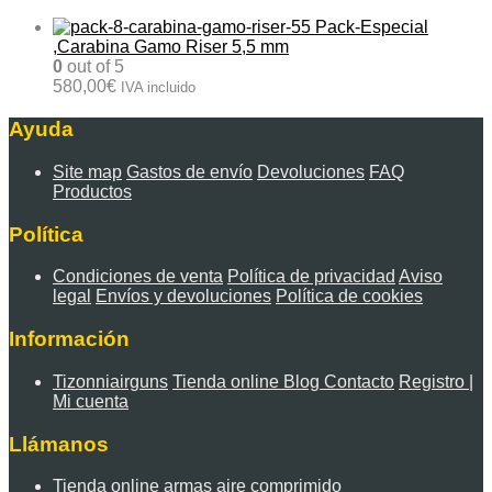
Pack-Especial
,Carabina Gamo Riser 5,5 mm
0
out of 5
580,00
€
IVA incluido
Ayuda
Site map
Gastos de envío
Devoluciones
FAQ
Productos
Política
Condiciones de venta
Política de privacidad
Aviso
legal
Envíos y devoluciones
Política de cookies
Información
Tizonniairguns
Tienda online
Blog
Contacto
Registro |
Mi cuenta
Llámanos
Tienda online armas aire comprimido