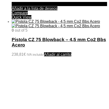
Añadir a la lista de deseos
Compare
Quick View
0
out of 5
Pistola CZ 75 Blowback – 4,5 mm Co2 Bbs
Acero
238,81
€
Añadir al carrito
IVA incluido