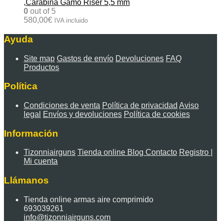
,Carabina Gamo Riser 5,5 mm
0
out of 5
580,00
€
IVA incluido
Ayuda
Site map
Gastos de envío
Devoluciones
FAQ
Productos
Política
Condiciones de venta
Política de privacidad
Aviso
legal
Envíos y devoluciones
Política de cookies
Información
Tizonniairguns
Tienda online
Blog
Contacto
Registro |
Mi cuenta
Llámanos
Tienda online armas aire comprimido
693039261
info@tizonniairguns.com