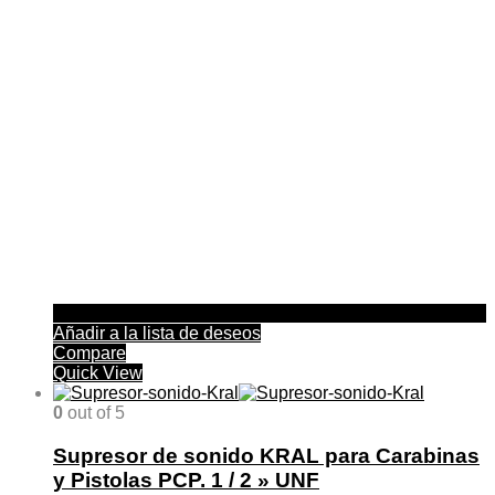
se
pueden
elegir
en
la
página
de
producto
Añadir a la lista de deseos
Compare
Quick View
0
out of 5
Supresor de sonido KRAL para Carabinas
y Pistolas PCP. 1 / 2 » UNF