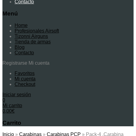
Contacto
Menú
Home
Profesionales Airsoft
Tizonni Airguns
Tienda de armas
Blog
Contacto
Registrarse
Mi cuenta
Favoritos
Mi cuenta
Checkout
Iniciar sesión
0
Mi carrito
0,00
€
Carrito
Inicio
»
Carabinas
»
Carabinas PCP
»
Pack-4 ,Carabina