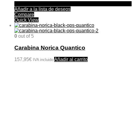
Añadir a la lista de deseos
Compare
Quick View
0
out of 5
Carabina Norica Quantico
157,95
€
Añadir al carrito
IVA incluido