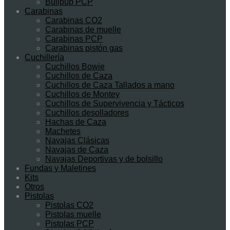
Bullpup PCP
Carabinas
Carabinas CO2
Carabinas de muelle
Carabinas PCP
Carabinas pistón gas
Cuchillería
Cuchillos Bowie
Cuchillos de Caza
Cuchillos de Caza Tallados a mano
Cuchillos de Montey
Cuchillos de Supervivencia y Tácticos
Cuchillos desolladores
Hachas de Caza
Machetes
Navajas Clásicas
Navajas de Caza
Navajas Deportivas y de bolsillo
Fundas y Maletines
Kits
Otros
Pistolas
Pistolas CO2
Pistolas muelle
Pistolas PCP