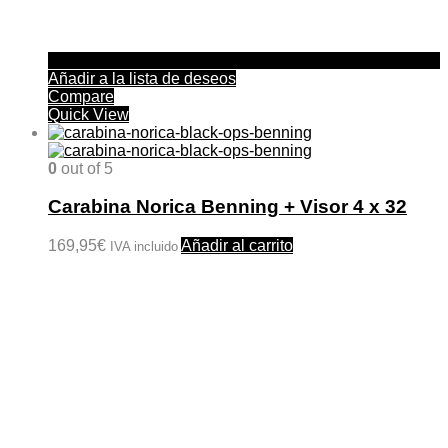
Añadir a la lista de deseos
Compare
Quick View
0
out of 5
Carabina Norica Benning + Visor 4 x 32
169,95
€
Añadir al carrito
IVA incluido