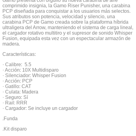
Gamo presenta con orgullo su nueva carabina de aire
comprimido insignia, la Gamo Riser Punisher, una carabina
PCP diseñada para conquistar a los usuarios más selectos.
Sus atributos son potencia, velocidad y silencio, una
carabina PCP de Gamo creada sobre la plataforma híbrida
ultraligera del Arrow, manteniendo el sistema de carga lineal,
el cargador rotativo multitiro y el supresor de sonido Whisper
Fusion, equipada esta vez con un espectacular armazón de
madera.
Características:
· Calibre: 5.5
· Acción: 10X Multidisparo
· Silenciador: Whisper Fusion
· Acción: PCP
· Gatillo: CAT
· Culata: Madera
· Seguro: Sí
· Rail: RRR
· Cargador: Se incluye un cargador
.Funda
.Kit disparo