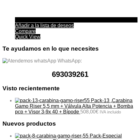
Añadir a la lista de deseos
Compare
Quick View
Te ayudamos en lo que necesites
WhatsApp:
693039261
Visto recientemente
Pack-13 ,Carabina
Gamo Riser 5,5 mm + Válvula Alta Potencia + Bomba
pcp + Visor 3-9x 40 + Bípode
508,00
€
IVA incluido
Nuevos productos
Pack-Especial