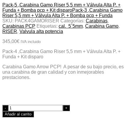
Pack-5 ,Carabina Gamo Riser 5,5 mm + Válvula Alta P. +
Funda + Bomba pcp + Kit disparo
Pack-3 ,Carabina Gamo
Riser 5,5 mm + Válvula Alta P. + Bomba pcp + Funda
SKU:
PACK4GAMORISER
Categorías:
Carabinas
,
Carabinas PCP
Etiquetas:
cal. 5´5mm
,
Carabina Gamo
,
RISER
,
Valvula alta potencia
345,00
€
IVA incluido
Pack-4 ,Carabina Gamo Riser 5,5 mm + Válvula Alta P. +
Funda + Kit disparo
Carabina Gamo Arrow PCP! A pesar de su bajo precio, es
una carabina de gran calidad y con inmejorables
prestaciones.
Quantity
Añadir al carrito