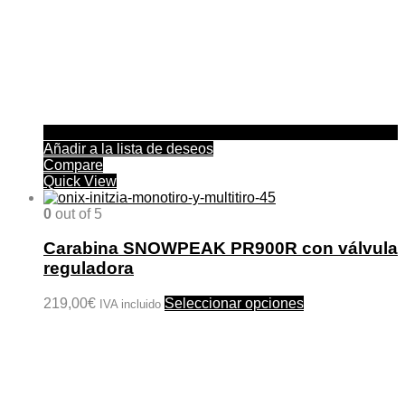
Añadir a la lista de deseos
Compare
Quick View
0
out of 5
Carabina SNOWPEAK PR900R con válvula
reguladora
Este
219,00
€
Seleccionar opciones
IVA incluido
producto
tiene
múltiples
variantes.
Las
opciones