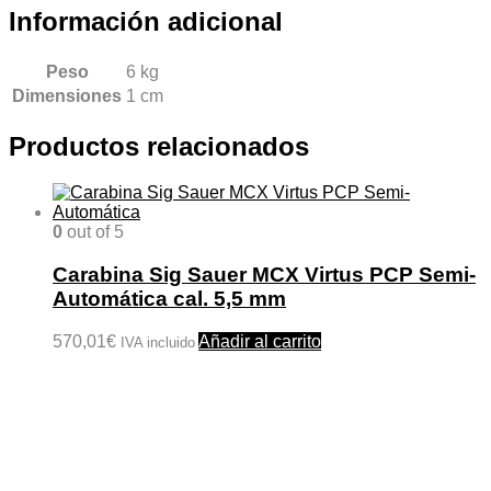
Información adicional
Peso
6 kg
Dimensiones
1 cm
Productos relacionados
0
out of 5
Carabina Sig Sauer MCX Virtus PCP Semi-
Automática cal. 5,5 mm
570,01
€
Añadir al carrito
IVA incluido