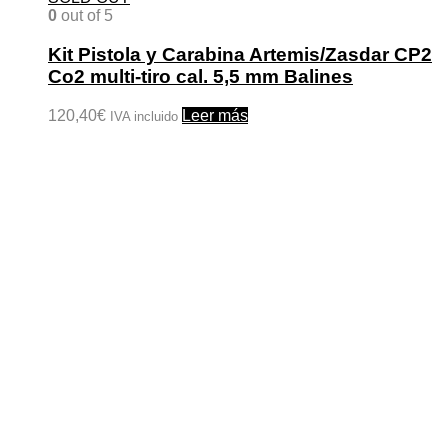
0
out of 5
Kit Pistola y Carabina Artemis/Zasdar CP2
Co2 multi-tiro cal. 5,5 mm Balines
120,40
€
Leer más
IVA incluido