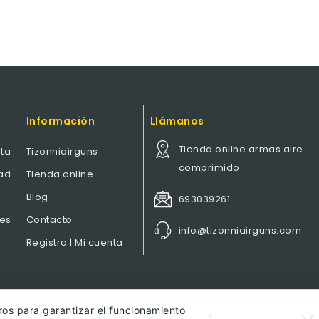
Información
Llámanos
Tienda online armas aire
ta
Tizonniairguns
comprimido
dad
Tienda online
Blog
693039261
nes
Contacto
info@tizonniairguns.com
Registro | Mi cuenta
ros para garantizar el funcionamiento