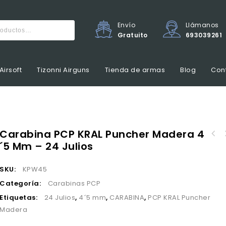
Envío
Llámanos
Gratuito
693039261
Airsoft
Tizonni Airguns
Tienda de armas
Blog
Con
Carabina PCP KRAL Puncher Madera 4
Carabina PCP KRAL Pun
´5 Mm – 24 Julios
Ju
SKU:
KPW45
Categoría:
Carabinas PCP
Etiquetas:
24 Julios
,
4´5 mm
,
CARABINA
,
PCP KRAL Puncher
Madera