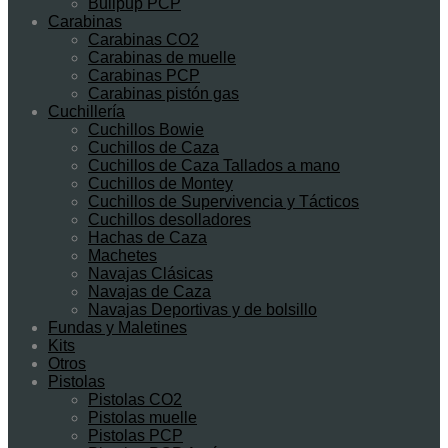
Bullpup PCP
Carabinas
Carabinas CO2
Carabinas de muelle
Carabinas PCP
Carabinas pistón gas
Cuchillería
Cuchillos Bowie
Cuchillos de Caza
Cuchillos de Caza Tallados a mano
Cuchillos de Montey
Cuchillos de Supervivencia y Tácticos
Cuchillos desolladores
Hachas de Caza
Machetes
Navajas Clásicas
Navajas de Caza
Navajas Deportivas y de bolsillo
Fundas y Maletines
Kits
Otros
Pistolas
Pistolas CO2
Pistolas muelle
Pistolas PCP