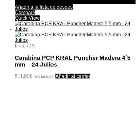
Añadir a la lista de deseos
Compare
Quick View
0
out of 5
Carabina PCP KRAL Puncher Madera 4´5
mm – 24 Julios
511,90
€
Añadir al carrito
IVA incluido