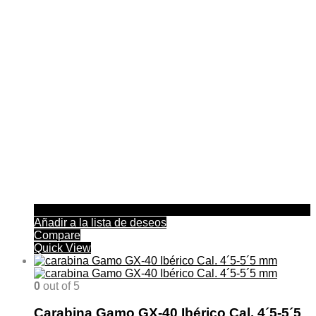
Añadir a la lista de deseos
Compare
Quick View
0
out of 5
Carabina Gamo GX-40 Ibérico Cal. 4´5-5´5