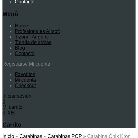
Contacto
Menú
Home
Profesionales Airsoft
Tizonni Airguns
Tienda de armas
Blog
Contacto
Registrarse
Mi cuenta
Favoritos
Mi cuenta
Checkout
Iniciar sesión
0
Mi carrito
0,00
€
Carrito
Inicio
»
Carabinas
»
Carabinas PCP
»
Carabina Onix Kron