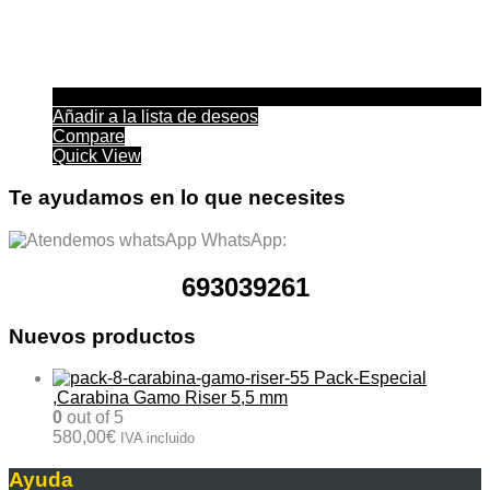
Añadir a la lista de deseos
Compare
Quick View
Te ayudamos en lo que necesites
WhatsApp:
693039261
Nuevos productos
Pack-Especial
,Carabina Gamo Riser 5,5 mm
0
out of 5
580,00
€
IVA incluido
Ayuda