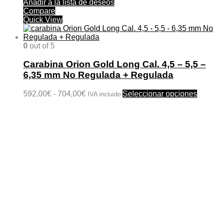
Añadir a la lista de deseos
Compare
Quick View
0
out of 5
Carabina Orion Gold Long Cal. 4,5 – 5,5 –
6,35 mm No Regulada + Regulada
Rango
Este
592,00
€
-
704,00
€
Seleccionar opciones
IVA incluido
de
produ
precios:
tiene
desde
múlti
592,00€
varian
hasta
Las
704,00€
opcio
se
pued
elegir
en
la
págin
de
produ