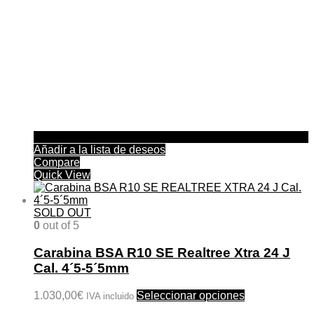
Añadir a la lista de deseos
Compare
Quick View
SOLD OUT
0
out of 5
Carabina BSA R10 SE Realtree Xtra 24 J
Cal. 4´5-5´5mm
Este
1.030,00
€
Seleccionar opciones
IVA incluido
producto