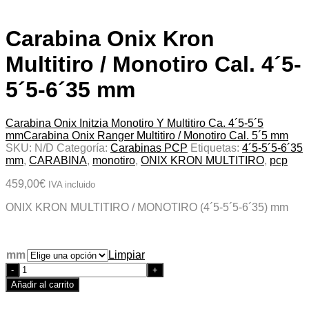
Carabina Onix Kron
Multitiro / Monotiro Cal. 4´5-
5´5-6´35 mm
Carabina Onix Initzia Monotiro Y Multitiro Ca. 4´5-5´5
mm
Carabina Onix Ranger Multitiro / Monotiro Cal. 5´5 mm
SKU:
N/D
Categoría:
Carabinas PCP
Etiquetas:
4´5-5´5-6´35
mm
,
CARABINA
,
monotiro
,
ONIX KRON MULTITIRO
,
pcp
459,00
€
IVA incluido
ONIX KRON MULTITIRO / MONOTIRO (4´5-5´5-6´35) mm
mm
Limpiar
Quantity
Añadir al carrito