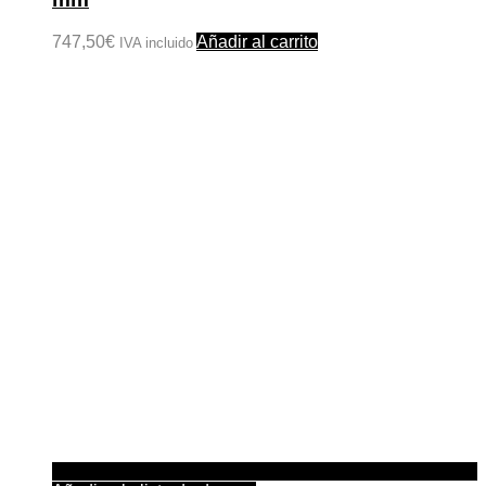
747,50
€
Añadir al carrito
IVA incluido