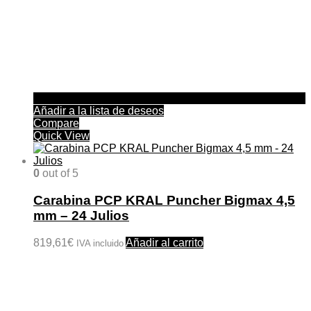
Añadir a la lista de deseos
Compare
Quick View
0
out of 5
Carabina PCP KRAL Puncher Bigmax 4,5
mm – 24 Julios
819,61
€
Añadir al carrito
IVA incluido