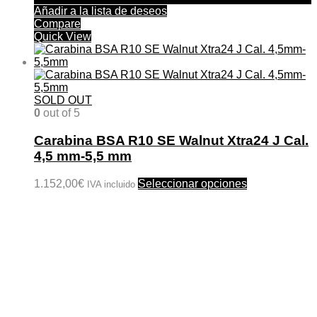
Añadir a la lista de deseos
Compare
Quick View
SOLD OUT
0
out of 5
Carabina BSA R10 SE Walnut Xtra24 J Cal.
4,5 mm-5,5 mm
Este
1.152,00
€
Seleccionar opciones
IVA incluido
producto
tiene
múltiples
variantes.
Las
opciones
se
pueden
elegir
en