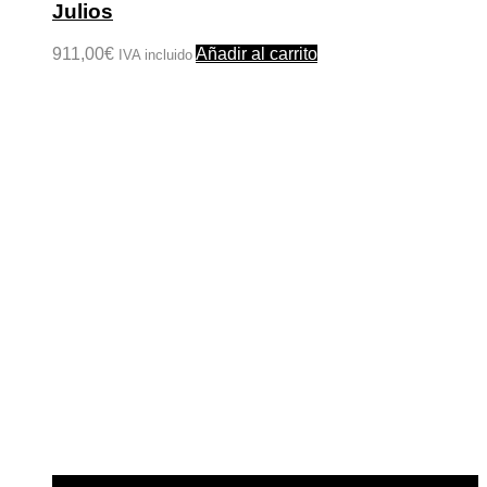
Julios
911,00
€
Añadir al carrito
IVA incluido