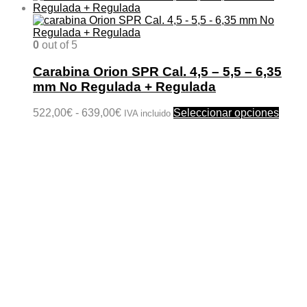
0
out of 5
Carabina Orion SPR Cal. 4,5 – 5,5 – 6,35
mm No Regulada + Regulada
Rango
Este
522,00
€
-
639,00
€
Seleccionar opciones
IVA incluido
de
produ
precios:
tiene
desde
múlti
522,00€
varian
hasta
Las
639,00€
opcio
se
pued
elegir
en
la
págin
de
produ