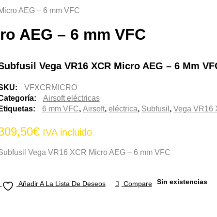
Micro AEG – 6 mm VFC
cro AEG – 6 mm VFC
Subfusil Vega VR16 XCR Micro AEG – 6 Mm VF
SKU:
VFXCRMICRO
Categoría:
Airsoft eléctricas
Etiquetas:
6 mm VFC
,
Airsoft
,
eléctrica
,
Subfusil
,
Vega VR16 
309,50
€
IVA incluido
Subfusil Vega VR16 XCR Micro AEG – 6 mm VFC
Sin existencias
Añadir A La Lista De Deseos
Compare