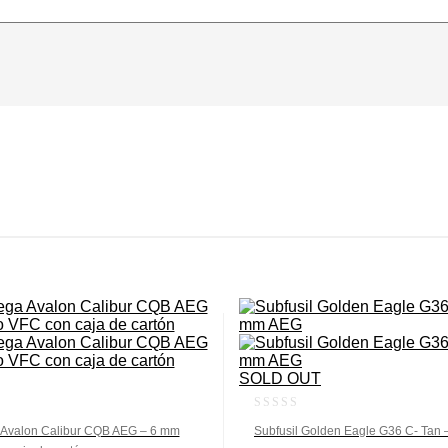
SOLD OUT
0
a Avalon Calibur CQB AEG – 6 mm
Subfusil Golden Eagle G36 C- Tan
out