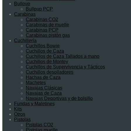
Bullpup
Bullpup PCP
Carabinas
Carabinas CO2
Carabinas de muelle
Carabinas PCP
Carabinas pistón gas
Cuchillería
Cuchillos Bowie
Cuchillos de Caza
Cuchillos de Caza Tallados a mano
Cuchillos de Montey
Cuchillos de Supervivencia y Tácticos
Cuchillos desolladores
Hachas de Caza
Machetes
Navajas Clásicas
Navajas de Caza
Navajas Deportivas y de bolsillo
Fundas y Maletines
Kits
Otros
Pistolas
Pistolas CO2
Pistolas muelle