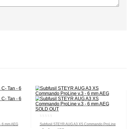
SOLD OUT
0
 – 6 mm AEG
Subfusil STEYR AUG A3 XS Commando ProLine
out