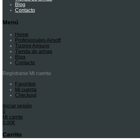
Blog
Contacto
Menú
Home
Profesionales Airsoft
Tizonni Airguns
Tienda de armas
Blog
Contacto
Registrarse
Mi cuenta
Favoritos
Mi cuenta
Checkout
Iniciar sesión
0
Mi carrito
0,00
€
Carrito