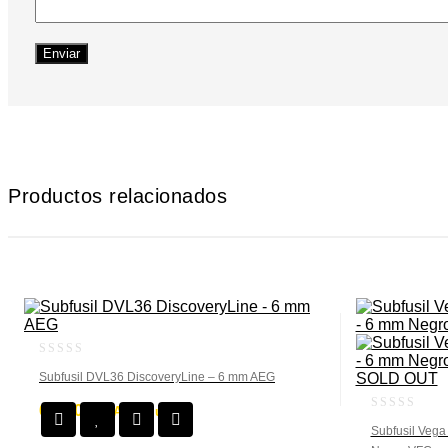
Productos relacionados
0
Subfusil DVL36 DiscoveryLine – 6 mm AEG
SOLD OUT
out
of
68,90
€
IVA incluido
5
0
Subfusil Veg
out