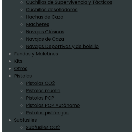
Cuchillos de Supervivencia y Tácticos
Cuchillos desolladores
Hachas de Caza
Machetes
Navajas Clásicas
Navajas de Caza
Navajas Deportivas y de bolsillo
Fundas y Maletines
Kits
Otros
Pistolas
Pistolas CO2
Pistolas muelle
Pistolas PCP
Pistolas PCP Autónomo
Pistolas pistón gas
Subfusiles
Subfusiles CO2