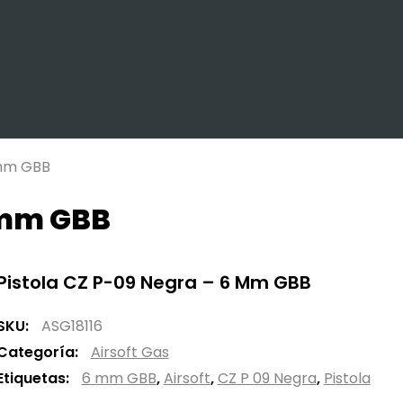
 mm GBB
 mm GBB
Pistola CZ P-09 Negra – 6 Mm GBB
SKU:
ASG18116
Categoría:
Airsoft Gas
Etiquetas:
6 mm GBB
,
Airsoft
,
CZ P 09 Negra
,
Pistola