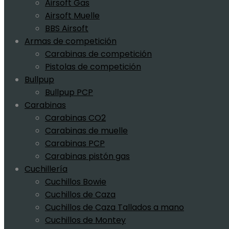
Airsoft Gas
Airsoft Muelle
BBS Airsoft
Armas de competición
Carabinas de competición
Pistolas de competición
Bullpup
Bullpup PCP
Carabinas
Carabinas CO2
Carabinas de muelle
Carabinas PCP
Carabinas pistón gas
Cuchillería
Cuchillos Bowie
Cuchillos de Caza
Cuchillos de Caza Tallados a mano
Cuchillos de Montey