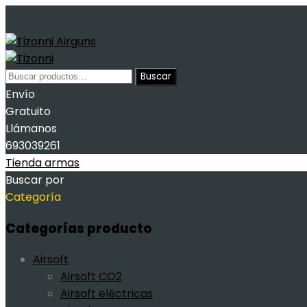
Buscar
Buscar
por:
Envío
Gratuito
Llámanos
693039261
Tienda armas
Buscar por
Categoría
Categorías producto
Airsoft
Airsoft CO2
Airsoft eléctricas