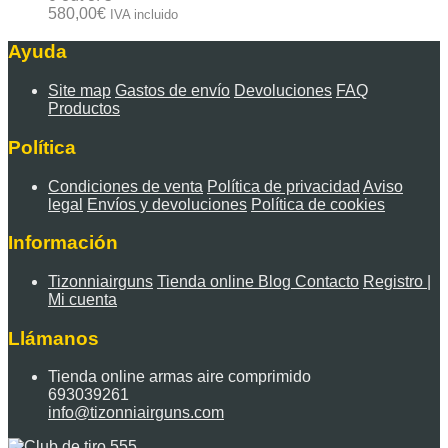
580,00
€
IVA incluido
Ayuda
Site map
Gastos de envío
Devoluciones
FAQ
Productos
Política
Condiciones de venta
Política de privacidad
Aviso
legal
Envíos y devoluciones
Política de cookies
Información
Tizonniairguns
Tienda online
Blog
Contacto
Registro |
Mi cuenta
Llámanos
Tienda online armas aire comprimido
693039261
info@tizonniairguns.com