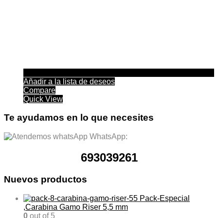
producto
Añadir a la lista de deseos
Compare
Quick View
Te ayudamos en lo que necesites
WhatsApp:
693039261
Nuevos productos
Pack-Especial
,Carabina Gamo Riser 5,5 mm
0
out of 5