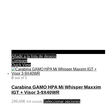
Añadir a la lista de deseos
Compare
Quick View
0
out of 5
Carabina GAMO HPA Mi Whisper Maxxim
IGT + Visor 3-9X40WR
Este
299,00
€
Seleccionar opciones
IVA incluido
producto