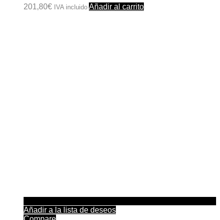
201,80
€
Añadir al carrito
IVA incluido
Añadir a la lista de deseos
Compare