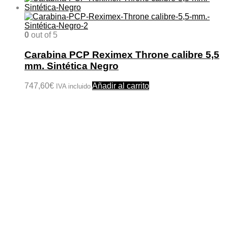
0
out of 5
Carabina PCP Reximex Throne calibre 5,5
mm. Sintética Negro
747,60
€
Añadir al carrito
IVA incluido