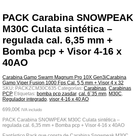
PACK Carabina SNOWPEAK
M30C Culata sintética –
regulada cal. 6,35 mm +
Bomba pcp + Visor 4-16 x
40AO
Carabina Gamo Swarm Magnum Pro 10X Gen3i
Carabina
Gamo Viper Fusion 1000 Fps Cal. 5,5 mm + Visor 4 x 32
SKU:
PACKZCM30C635
Categorías:
Carabinas
,
Carabinas
PCP
Etiquetas:
bomba pcp zasdar
,
cal. 6´35 mm
,
M30C
,
Regulador integrado
,
visor 4-16 x 40 AO
699,00
€
IVA incluido
PACK Carabina SNOWPEAK M30C Culata sintética –
regulada cal. 6,35 mm + Bomba pcp + Visor 4-16 x 40AO
Fantástico Pack que consta de Carabina Snowpeak M30C