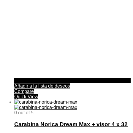
Añadir a la lista de deseos
Compare
Quick View
0
out of 5
Carabina Norica Dream Max + visor 4 x 32