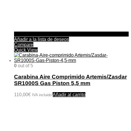
Añadir a la lista de deseos
Compare
Quick View
0
out of 5
Carabina Aire Comprimido Artemis/Zasdar
SR1000S Gas Piston 5,5 mm
110,00
€
Añadir al carrito
IVA incluido