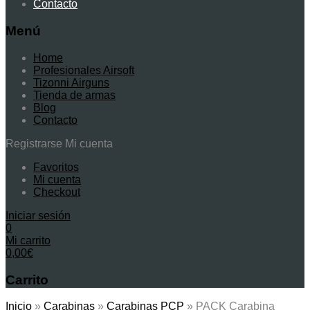
Contacto
Menú
Home
Profesionales Airsoft
Tizonni Airguns
Tienda de armas
Blog
Contacto
Registrarse
Mi cuenta
Favoritos
Mi cuenta
Checkout
Iniciar sesión
0
Mi carrito
0,00
€
Carrito
Inicio
»
Carabinas
»
Carabinas PCP
»
PACK Carabina