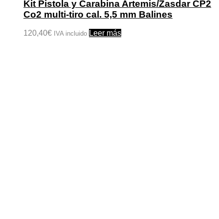
Kit Pistola y Carabina Artemis/Zasdar CP2
Co2 multi-tiro cal. 5,5 mm Balines
120,40
€
Leer más
IVA incluido