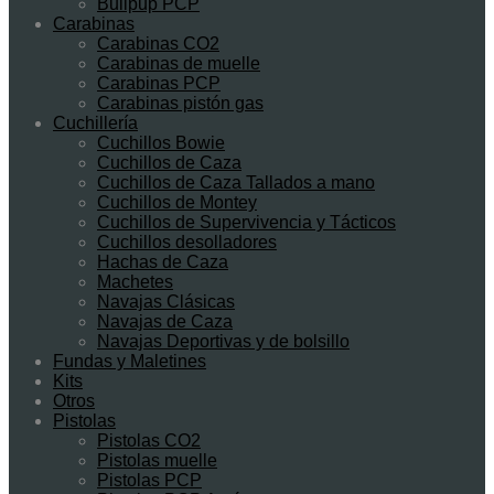
Bullpup PCP
Carabinas
Carabinas CO2
Carabinas de muelle
Carabinas PCP
Carabinas pistón gas
Cuchillería
Cuchillos Bowie
Cuchillos de Caza
Cuchillos de Caza Tallados a mano
Cuchillos de Montey
Cuchillos de Supervivencia y Tácticos
Cuchillos desolladores
Hachas de Caza
Machetes
Navajas Clásicas
Navajas de Caza
Navajas Deportivas y de bolsillo
Fundas y Maletines
Kits
Otros
Pistolas
Pistolas CO2
Pistolas muelle
Pistolas PCP