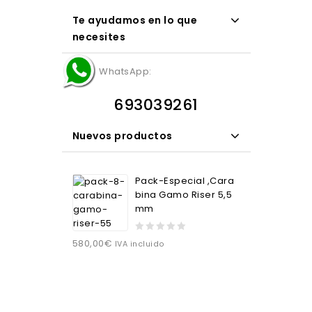
Te ayudamos en lo que
necesites
WhatsApp:
693039261
Nuevos productos
Pack-Especial ,Cara
bina Gamo Riser 5,5
mm
0
580,00
€
IVA incluido
out
of
5