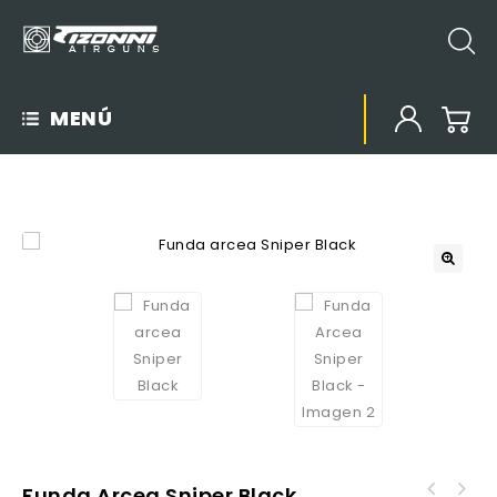
MENÚ
Funda Arcea Sniper Black
Funda Rifle / Escopeta Armex con visor 121