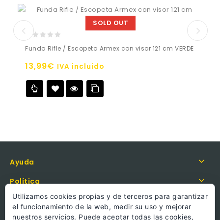
SOLD OUT
0
Funda Rifle / Escopeta Armex con visor 121 cm VERDE
out
of
13,99
€
IVA incluido
5
Añadir a
la lista de deseos
Ayuda
Política
Utilizamos cookies propias y de terceros para garantizar
Información
el funcionamiento de la web, medir su uso y mejorar
nuestros servicios. Puede aceptar todas las cookies,
Llámanos