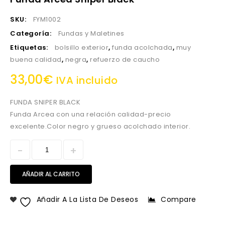
cm VERDE
SKU:
FYM1002
Categoría:
Fundas y Maletines
Etiquetas:
bolsillo exterior
,
funda acolchada
,
muy
buena calidad
,
negra
,
refuerzo de caucho
33,00
€
IVA incluido
FUNDA SNIPER BLACK
Funda Arcea con una relación calidad-precio
excelente.Color negro y grueso acolchado interior.
AÑADIR AL CARRITO
Añadir A La Lista De Deseos
Compare