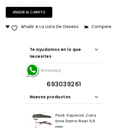
AÑADIR AL CARRITO
Añadir A La Lista De Deseos
Compare
Te ayudamos en lo que
necesites
WhatsApp:
693039261
Nuevos productos
Pack-Especial ,Cara
bina Gamo Riser 5,5
mm