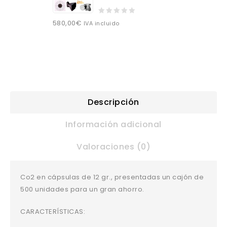
0
580,00
€
IVA incluido
out
of
5
Descripción
Información adicional
Valoraciones (0)
Co2 en cápsulas de 12 gr., presentadas un cajón de
500 unidades para un gran ahorro.
CARACTERÍSTICAS: