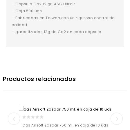
– Cápsula Co2 12 gr. ASG Ultrair
– Caja 500 uds.
– Fabricadas en Taiwan,con un riguroso control de
calidad
– garantizados 12g de Co2 en cada cápsula
Productos relacionados
0
Gas Airsoft Zasdar 750 ml. en caja de 10 uds
out