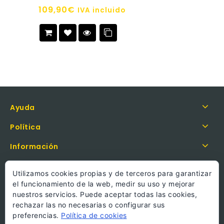
of
109,90
€
IVA incluido
5
Añadir a
la lista de deseos
Ayuda
Política
Información
Llámanos
Utilizamos cookies propias y de terceros para garantizar
el funcionamiento de la web, medir su uso y mejorar
nuestros servicios. Puede aceptar todas las cookies,
rechazar las no necesarias o configurar sus
preferencias.
Política de cookies