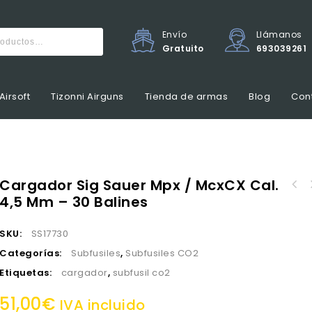
Envío
Llámanos
Gratuito
693039261
Airsoft
Tizonni Airguns
Tienda de armas
Blog
Con
Cargador Sig Sauer Mpx / McxCX Cal.
Granada Pathfinder Go
4,5 Mm – 30 Balines
Adaptador cargador tambor eléctrico SR36
- 
Series
SKU:
SS17730
Categorías:
Subfusiles
,
Subfusiles CO2
Etiquetas:
cargador
,
subfusil co2
51,00
€
IVA incluido