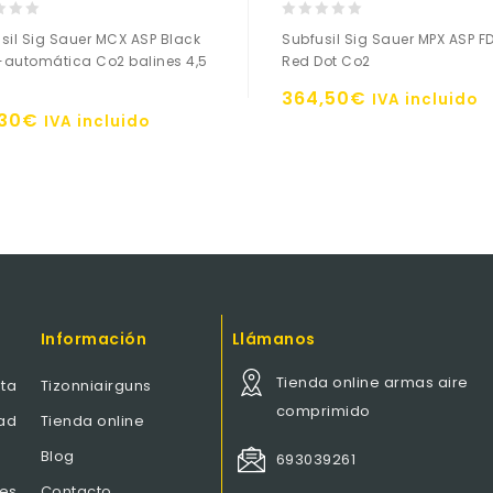
0
sil Sig Sauer MCX ASP Black
Subfusil Sig Sauer MPX ASP F
out
automática Co2 balines 4,5
Red Dot Co2
of
5
364,50
€
IVA incluido
,30
€
Añadir a
IVA incluido
Añadir a
la lista de deseos
la lista de deseos
Información
Llámanos
Tienda online armas aire
ta
Tizonniairguns
comprimido
dad
Tienda online
Blog
693039261
nes
Contacto