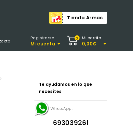
Tienda Armas
Registrarse
Mi carrito
0
tacto
Mi cuenta
0,00
€
lden Eagle M-215 Núcleo
Te ayudamos en lo que
6 mm
necesites
WhatsApp:
693039261