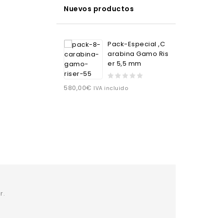
Nuevos productos
Pack-Especial ,C
arabina Gamo Ris
er 5,5 mm
0
580,00
€
IVA incluido
out
of
5
r.