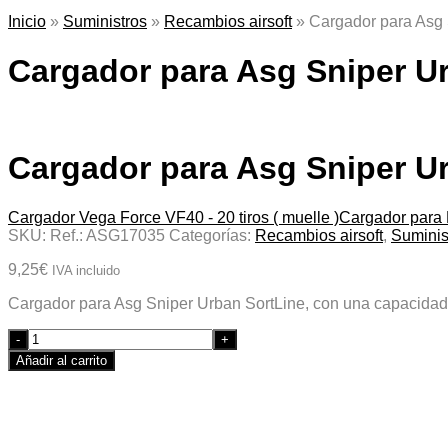
Inicio
»
Suministros
»
Recambios airsoft
»
Cargador para Asg 
Cargador para Asg Sniper Ur
Cargador para Asg Sniper Ur
Cargador Vega Force VF40 - 20 tiros ( muelle )
Cargador para M
SKU:
Ref.: ASG17035
Categorías:
Recambios airsoft
,
Suminis
9,25
€
IVA incluido
Cargador para Asg Sniper Urban SortLine, con una capacidad
Quantity
Añadir al carrito