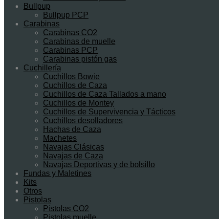
Bullpup
Bullpup PCP
Carabinas
Carabinas CO2
Carabinas de muelle
Carabinas PCP
Carabinas pistón gas
Cuchillería
Cuchillos Bowie
Cuchillos de Caza
Cuchillos de Caza Tallados a mano
Cuchillos de Montey
Cuchillos de Supervivencia y Tácticos
Cuchillos desolladores
Hachas de Caza
Machetes
Navajas Clásicas
Navajas de Caza
Navajas Deportivas y de bolsillo
Fundas y Maletines
Kits
Otros
Pistolas
Pistolas CO2
Pistolas muelle