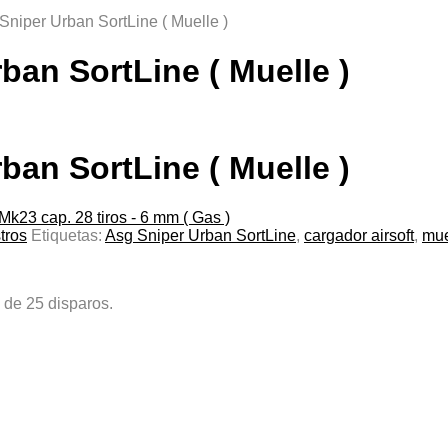
Sniper Urban SortLine ( Muelle )
ban SortLine ( Muelle )
ban SortLine ( Muelle )
k23 cap. 28 tiros - 6 mm ( Gas )
tros
Etiquetas:
Asg Sniper Urban SortLine
,
cargador airsoft
,
mue
 de 25 disparos.