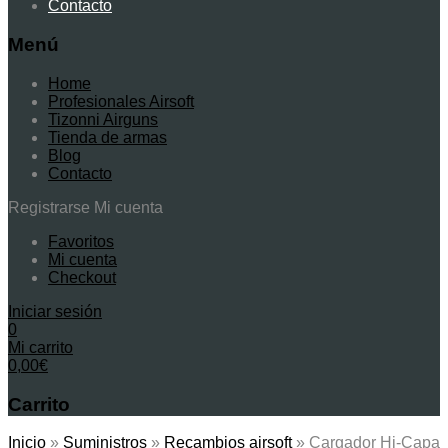
Contacto
Menú
Home
Profesionales Airsoft
Tizonni Airguns
Tienda de armas
Blog
Contacto
Registrarse
Mi cuenta
Favoritos
Mi cuenta
Checkout
Iniciar sesión
0
Mi carrito
0,00
€
Carrito
Inicio
»
Suministros
»
Recambios airsoft
»
Cargador Hi-Capa