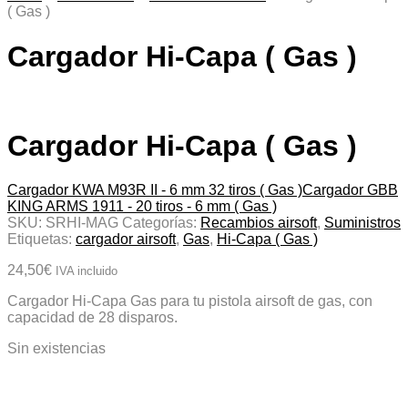
( Gas )
Cargador Hi-Capa ( Gas )
Cargador Hi-Capa ( Gas )
Cargador KWA M93R II - 6 mm 32 tiros ( Gas )
Cargador GBB
KING ARMS 1911 - 20 tiros - 6 mm ( Gas )
SKU:
SRHI-MAG
Categorías:
Recambios airsoft
,
Suministros
Etiquetas:
cargador airsoft
,
Gas
,
Hi-Capa ( Gas )
24,50
€
IVA incluido
Cargador Hi-Capa Gas para tu pistola airsoft de gas, con
capacidad de 28 disparos.
Sin existencias