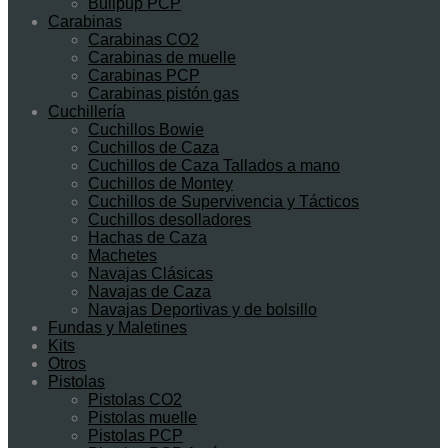
Bullpup PCP
Carabinas
Carabinas CO2
Carabinas de muelle
Carabinas PCP
Carabinas pistón gas
Cuchillería
Cuchillos Bowie
Cuchillos de Caza
Cuchillos de Caza Tallados a mano
Cuchillos de Montey
Cuchillos de Supervivencia y Tácticos
Cuchillos desolladores
Hachas de Caza
Machetes
Navajas Clásicas
Navajas de Caza
Navajas Deportivas y de bolsillo
Fundas y Maletines
Kits
Otros
Pistolas
Pistolas CO2
Pistolas muelle
Pistolas PCP