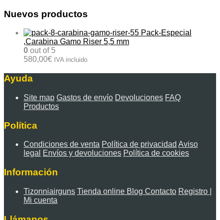
Nuevos productos
Pack-Especial
,Carabina Gamo Riser 5,5 mm
0
out of 5
580,00
€
IVA incluido
Ayuda
Site map
Gastos de envío
Devoluciones
FAQ
Productos
Política
Condiciones de venta
Política de privacidad
Aviso
legal
Envíos y devoluciones
Política de cookies
Información
Tizonniairguns
Tienda online
Blog
Contacto
Registro |
Mi cuenta
Llámanos