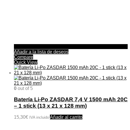
Añadir a la lista de deseos
Compare
Quick View
0
out of 5
Batería Li-Po ZASDAR 7,4 V 1500 mAh 20C
– 1 stick (13 x 21 x 128 mm)
15,30
€
Añadir al carrito
IVA incluido