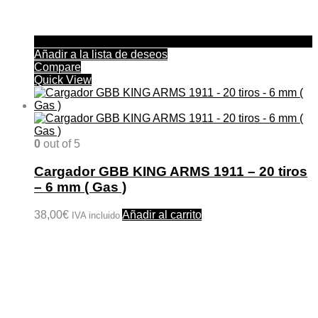
Añadir a la lista de deseos
Compare
Quick View
0
out of 5
Cargador GBB KING ARMS 1911 – 20 tiros
– 6 mm ( Gas )
38,00
€
Añadir al carrito
IVA incluido