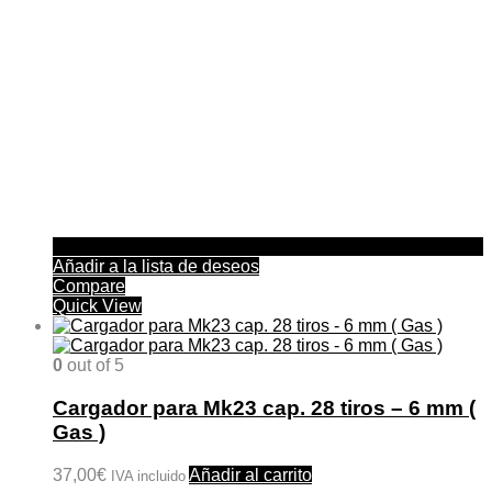
Añadir a la lista de deseos
Compare
Quick View
0
out of 5
Cargador para Mk23 cap. 28 tiros – 6 mm (
Gas )
37,00
€
Añadir al carrito
IVA incluido