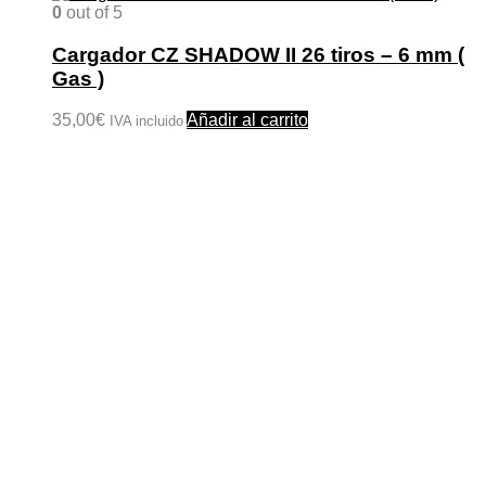
0
out of 5
Cargador CZ SHADOW II 26 tiros – 6 mm (
Gas )
35,00
€
Añadir al carrito
IVA incluido