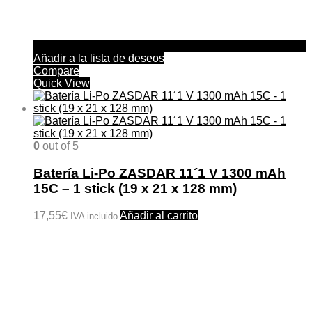
Añadir a la lista de deseos
Compare
Quick View
0
out of 5
Batería Li-Po ZASDAR 11´1 V 1300 mAh
15C – 1 stick (19 x 21 x 128 mm)
17,55
€
Añadir al carrito
IVA incluido