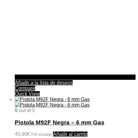
Añadir a la lista de deseos
Compare
Quick View
0
out of 5
Pistola M92F Negra – 6 mm Gas
45,90
€
Añadir al carrito
IVA incluido