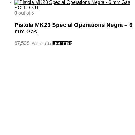
SOLD OUT
0
out of 5
Pistola MK23 Special Operations Negra – 6
mm Gas
67,50
€
Leer más
IVA incluido