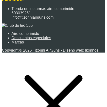
Tienda online armas aire comprimido
693039261
info@tizonniairguns.com
Aire comprimido
Descuentos especiales
Marcas
Copyright © 2026
Tizonni AirGuns - Diseño web: Ikonnos