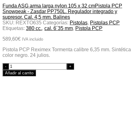
Funda ASG arma larga nylon 105 x 32 cm
Pistola PCP
Snowpeak - Zasdar PP750L. Regulador integrado y
supresor. Cal. 4,5 mm. Balines
SKU:
REXTO635
Categorías:
Pistolas
,
Pistolas PCP
Etiquetas:
380 cc.
,
cal. 6´35 mm
,
Pistola PCP
589,60
€
IVA incluido
Pistola PCP Reximex Tormenta calibre 6,35 mm. Sintética
color negro. 24 julios.
Quantity
Añadir al carrito