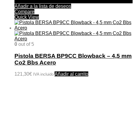
Añadir a la lista de deseos
Compare
Quick View
0
out of 5
Pistola BERSA BP9CC Blowback – 4,5 mm
Co2 Bbs Acero
121,30
€
Añadir al carrito
IVA incluido