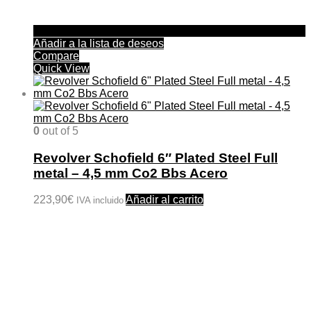
Añadir a la lista de deseos
Compare
Quick View
0
out of 5
Revolver Schofield 6″ Plated Steel Full
metal – 4,5 mm Co2 Bbs Acero
223,90
€
Añadir al carrito
IVA incluido