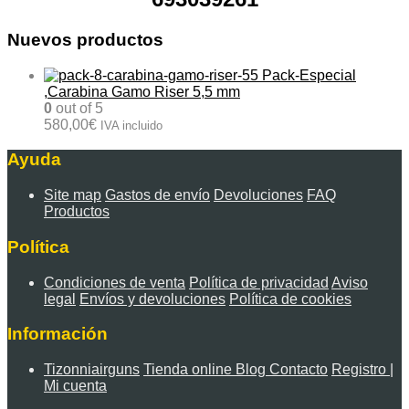
Nuevos productos
Pack-Especial
,Carabina Gamo Riser 5,5 mm
0
out of 5
580,00
€
IVA incluido
Ayuda
Site map
Gastos de envío
Devoluciones
FAQ
Productos
Política
Condiciones de venta
Política de privacidad
Aviso
legal
Envíos y devoluciones
Política de cookies
Información
Tizonniairguns
Tienda online
Blog
Contacto
Registro |
Mi cuenta