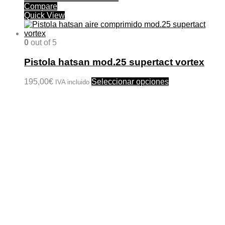
Compare
Quick View
0
out of 5
Pistola hatsan mod.25 supertact vortex
Este
195,00
€
Seleccionar opciones
IVA incluido
producto
tiene
múltiples
variantes.
Las
opciones
se
pueden
elegir
en
la
página
de
producto