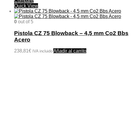
Compare
Quick View
0
out of 5
Pistola CZ 75 Blowback – 4,5 mm Co2 Bbs
Acero
238,81
€
Añadir al carrito
IVA incluido