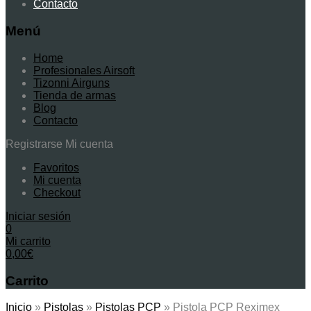
Contacto
Menú
Home
Profesionales Airsoft
Tizonni Airguns
Tienda de armas
Blog
Contacto
Registrarse
Mi cuenta
Favoritos
Mi cuenta
Checkout
Iniciar sesión
0
Mi carrito
0,00
€
Carrito
Inicio
»
Pistolas
»
Pistolas PCP
»
Pistola PCP Reximex