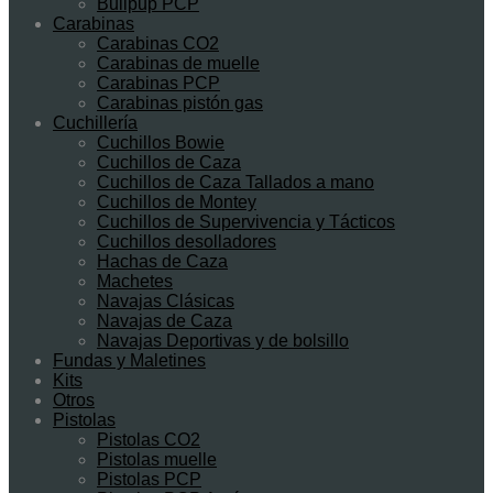
Bullpup PCP
Carabinas
Carabinas CO2
Carabinas de muelle
Carabinas PCP
Carabinas pistón gas
Cuchillería
Cuchillos Bowie
Cuchillos de Caza
Cuchillos de Caza Tallados a mano
Cuchillos de Montey
Cuchillos de Supervivencia y Tácticos
Cuchillos desolladores
Hachas de Caza
Machetes
Navajas Clásicas
Navajas de Caza
Navajas Deportivas y de bolsillo
Fundas y Maletines
Kits
Otros
Pistolas
Pistolas CO2
Pistolas muelle
Pistolas PCP