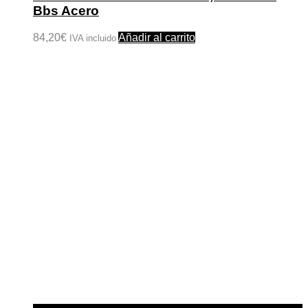
Bbs Acero
84,20
€
Añadir al carrito
IVA incluido