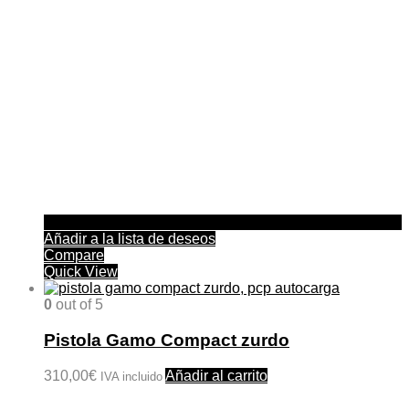
Añadir a la lista de deseos
Compare
Quick View
0
out of 5
Pistola Gamo Compact zurdo
310,00
€
Añadir al carrito
IVA incluido