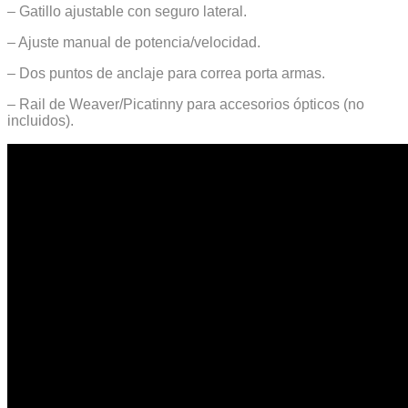
– Gatillo ajustable con seguro lateral.
– Ajuste manual de potencia/velocidad.
– Dos puntos de anclaje para correa porta armas.
– Rail de Weaver/Picatinny para accesorios ópticos (no
incluidos).