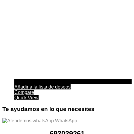
Añadir a la lista de deseos
Compare
Quick View
Te ayudamos en lo que necesites
WhatsApp:
693039261