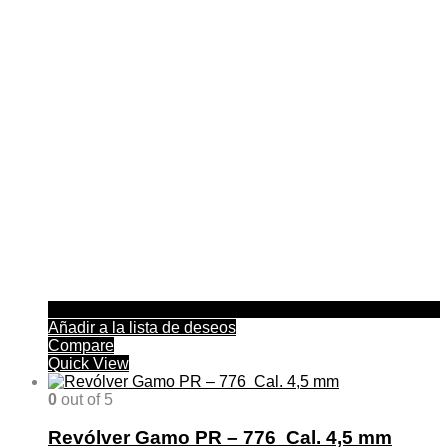
Añadir a la lista de deseos
Compare
Quick View
0
out of 5
Revólver Gamo PR – 776 Cal. 4,5 mm