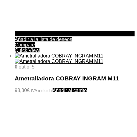
Añadir a la lista de deseos
Compare
Quick View
0
out of 5
Ametralladora COBRAY INGRAM M11
98,30
€
Añadir al carrito
IVA incluido