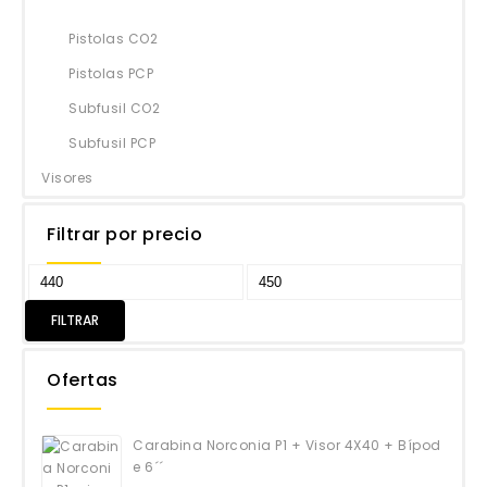
Pistolas CO2
Pistolas PCP
Subfusil CO2
Subfusil PCP
Visores
Filtrar por precio
FILTRAR
Ofertas
Carabina Norconia P1 + Visor 4X40 + Bípod
e 6´´