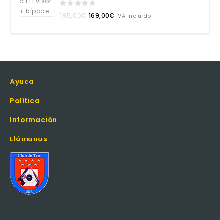
0
185,00
€
169,00
€
IVA incluido
out
of
5
Ayuda
Política
Información
Llámanos