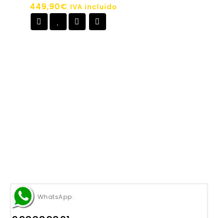
5
449,90
€
IVA incluido
Añadir a
la lista de deseos
WhatsApp: