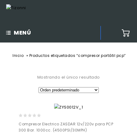
MENÚ
»
Inicio
Productos etiquetados “compresor portátil pcp”
Mostrando el único resultado
0
Compresor Electrico ZASDAR 12v/220v para PCP
out
300 Bar. 1000cc. (4500PSI/30MPH)
of